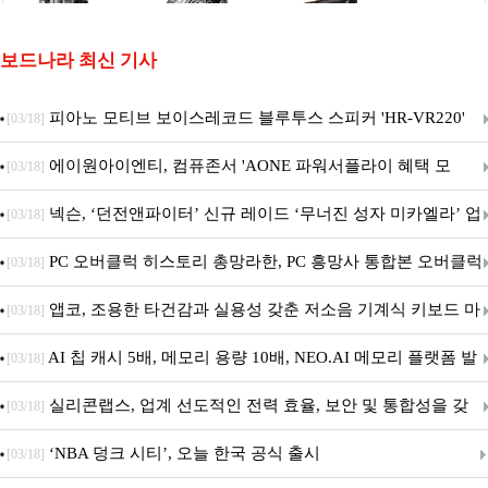
보드나라 최신 기사
피아노 모티브 보이스레코드 블루투스 스피커 'HR-VR220'
[03/18]
출시
에이원아이엔티, 컴퓨존서 'AONE 파워서플라이 혜택 모
[03/18]
음.ZIP' 이벤트 진행
넥슨, ‘던전앤파이터’ 신규 레이드 ‘무너진 성자 미카엘라’ 업
[03/18]
데이트!
PC 오버클럭 히스토리 총망라한, PC 흥망사 통합본 오버클럭
[03/18]
특집(1-4편)
앱코, 조용한 타건감과 실용성 갖춘 저소음 기계식 키보드 마
[03/18]
우스 세트 'KM580' 출시
AI 칩 캐시 5배, 메모리 용량 10배, NEO.AI 메모리 플랫폼 발
[03/18]
표
실리콘랩스, 업계 선도적인 전력 효율, 보안 및 통합성을 갖
[03/18]
춘 초저전력 블루투스 LE SoC ‘BG2B’ 공개
‘NBA 덩크 시티’, 오늘 한국 공식 출시
[03/18]