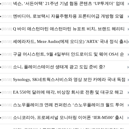
넥슨, ‘서든어택’ 21주년 기념 협동 콘텐츠 ‘UP투게더’ 업데
[03/18]
이트
엔비디아, 로보택시 자율주행차용 프론티어급 개방형 모델
[03/18]
‘알파마요 2 슈퍼’ 상업적 이용 가능
Q 바이 애스턴마틴 애스턴마틴 뉴포트 비치, 브랜드 헤리티
[03/18]
지 담은 ‘헤리티지 에디션 컬렉션’ 공개
셰에라자드, Meze Audio(메제 오디오) 'ARTA' 국내 정식 출시
[03/18]
구글 어시스턴트, 9월 4일부터 안드로이드 및 웨어 OS서 순
[03/18]
차 서비스 종료
소니, 플레이스테이션 생태계 광고 도입 준비 중?
[03/18]
Synology, SK네트웍스서비스와 영상 보안 카메라 국내 독점
[03/18]
판매 파트너십 체결
EA 550억 달러에 매각, 비상장 회사로 전환 및 대규모 해고
[03/18]
전망
스노우플레이크 연례 컨퍼런스 ‘스노우플레이크 월드 투어
[03/18]
서울’ 개최
소니코리아, 프로페셔널 모니터링 이어폰 ‘IER-M500’ 출시
[03/18]