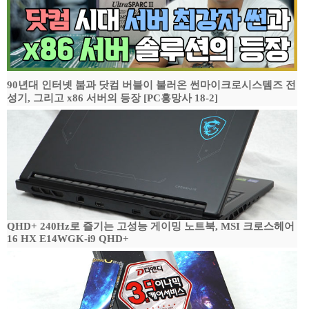
90년대 인터넷 붐과 닷컴 버블이 불러온 썬마이크로시스템즈 전
성기, 그리고 x86 서버의 등장 [PC흥망사 18-2]
QHD+ 240Hz로 즐기는 고성능 게이밍 노트북, MSI 크로스헤어
16 HX E14WGK-i9 QHD+