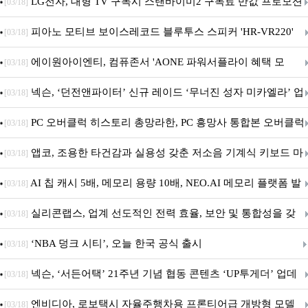
세대 AI 보안 플랫폼 구축
LG전자, 대형 TV 구독시 스탠바이미2 구독료 반값 프로모션
[03/18]
피아노 모티브 보이스레코드 블루투스 스피커 'HR-VR220'
[03/18]
출시
에이원아이엔티, 컴퓨존서 'AONE 파워서플라이 혜택 모
[03/18]
음.ZIP' 이벤트 진행
넥슨, ‘던전앤파이터’ 신규 레이드 ‘무너진 성자 미카엘라’ 업
[03/18]
데이트!
PC 오버클럭 히스토리 총망라한, PC 흥망사 통합본 오버클럭
[03/18]
특집(1-4편)
앱코, 조용한 타건감과 실용성 갖춘 저소음 기계식 키보드 마
[03/18]
우스 세트 'KM580' 출시
AI 칩 캐시 5배, 메모리 용량 10배, NEO.AI 메모리 플랫폼 발
[03/18]
표
실리콘랩스, 업계 선도적인 전력 효율, 보안 및 통합성을 갖
[03/18]
춘 초저전력 블루투스 LE SoC ‘BG2B’ 공개
‘NBA 덩크 시티’, 오늘 한국 공식 출시
[03/18]
넥슨, ‘서든어택’ 21주년 기념 협동 콘텐츠 ‘UP투게더’ 업데
[03/18]
이트
엔비디아, 로보택시 자율주행차용 프론티어급 개방형 모델
[03/18]