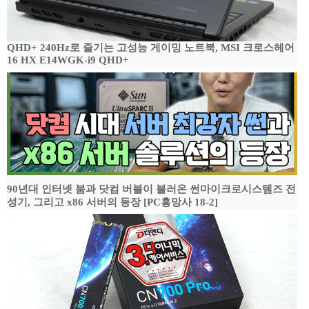
QHD+ 240Hz로 즐기는 고성능 게이밍 노트북, MSI 크로스헤어
16 HX E14WGK-i9 QHD+
90년대 인터넷 붐과 닷컴 버블이 불러온 썬마이크로시스템즈 전
성기, 그리고 x86 서버의 등장 [PC흥망사 18-2]