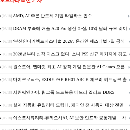
보드나라 최신 기사
AMD, AI 추론 반도체 기업 타알라스 인수
[03/18]
DRAM 부족에 애플 A20 Pro 생산 차질, 10억 달러 규모 웨이
[03/18]
퍼 대기
'부산인디커넥트페스티벌 2026', 온라인 페스티벌 7일 공식
[03/18]
개막... 22일간 진행
2028년부터 신작 디스크 없다, 소니 PS5 신규 패키지에 경고
[03/18]
문 추가
원스토어, 앱마켓 최초 AI 창작 게임 전문관 AI Games 오픈
[03/18]
마이크로닉스, EZDIY-FAB RH01 ARGB 메모리 히트싱크 출
[03/18]
시
서린씨앤아이, 팀그룹 노트북용 메모리 엘리트 DDR5
[03/18]
5600MHz 16GB 출시
설계 자동화 유틸리티 드림Ⅱ, 캐디안 전 사용자 대상 전면
[03/18]
무상 배포
이스트시큐리티-퓨리오사AI, AI 보안 인프라 공동개발… 차
[03/18]