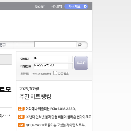
프로모
2026년 08월
주간 히트 랭킹
어디에나 어울리는 PCIe 4.0 M.2 SSD,
COLORFUL CN700 PR
특가 프
90년대 인터넷 붐과 닷컴 버블이 불러온 썬마이크로
시스
QHD+ 240Hz로 즐기는 고성능 게이밍 노트북,
MSI 크로스