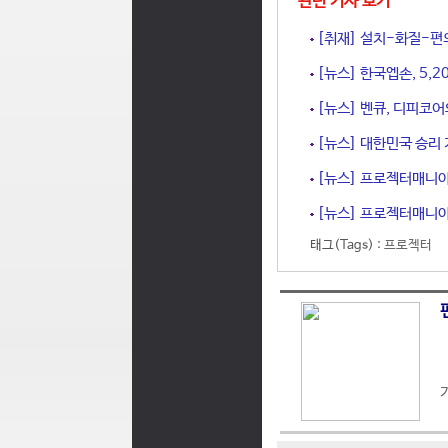
관련 기사 보기
[취재] 설치-화질-편의성
[뉴스] 한국엡손, 5,2
[뉴스] 벤큐, 디피코
[뉴스] 대한민국 승리 
[뉴스] 프로젝터매니아,
[뉴스] 프로젝터매니아
태그(Tags) :
프로젝터