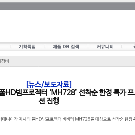
이장비
[뉴스/보도자료]
풀HD빔프로젝터 ‘MH728’ 선착순 한정 특가 
션 진행
터매니아가 자사의 풀HD빔프로젝터 비비텍 MH728을 대상으로 선착순 한정 