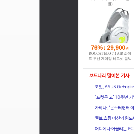
보드나라 많이본 기사
코잇, ASUS GeFor
‘포켓몬 고' 10주년 
가레나, ‘몬스터헌터 아
밸브 스팀 머신의 윈도
어디에나 어울리는 PCIe 