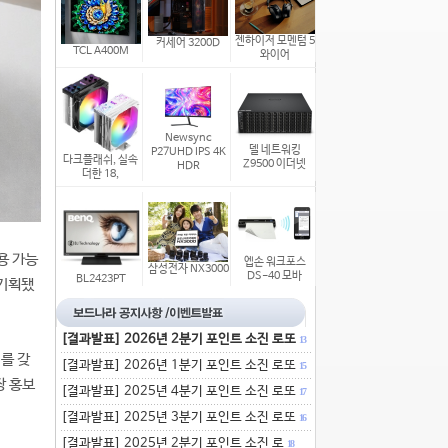
젠하이저 모멘텀 5
커세어 3200D
TCL A400M
와이어
Newsync
델 네트워킹
P27UHD IPS 4K
다크플래쉬, 실속
Z9500 이더넷
HDR
더한 18,
용 가능
엡손 워크포스
삼성전자 NX3000
DS-40 모바
BL2423PT
 기획됐
[결과발표] 2026년 2분기 포인트 소진 로또
13
시를 갖
[결과발표] 2026년 1분기 포인트 소진 로또
15
장 홍보
[결과발표] 2025년 4분기 포인트 소진 로또
17
[결과발표] 2025년 3분기 포인트 소진 로또
16
[결과발표] 2025년 2분기 포인트 소진 로
18