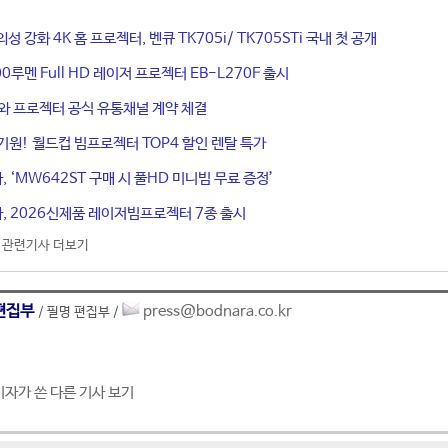
 강화 4K 홈 프로젝터, 벤큐 TK705i/ TK705STi 국내 첫 공개
00루멘 Full HD 레이저 프로젝터 EB-L270F 출시
어와 프로젝터 공식 유통채널 계약 체결
기원! 월드컵 빔프로젝터 TOP4 할인 렌탈 특가
 ‘MW642ST 구매 시 풀HD 미니빔 무료 증정’
, 2026신제품 레이저빔프로젝터 7종 출시
관련기사 더보기
편집부
press@bodnara.co.kr
/ 필명 편집부 /
기자가 쓴 다른 기사 보기