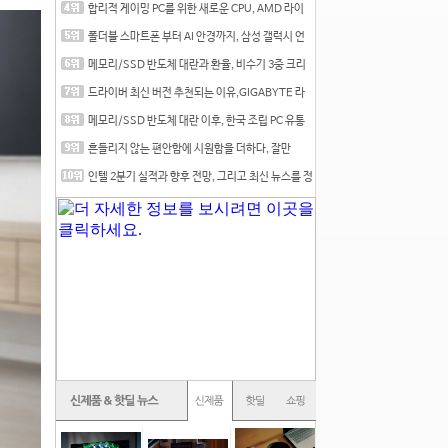
합리적 게이밍 PC를 위한 새로운 CPU, AMD 라이
젠 7 7700
폴더블 스마트폰 부터 AI 안경까지, 삼성 갤럭시 언
팩 20
메모리/SSD 반도체 대란과 환율, 비수기 3중 크리
를 맞는
드라이버 최신 버전 추천되는 이유,GIGABYTE 라
데온 RX 7
메모리/SSD 반도체 대란 이후, 한국 조립 PC 유통
시장은
흔들리지 않는 편안함에 시원함을 더하다, 잘만
CNPS12X
인텔 2분기 실적과 향후 전망, 그리고 최신 뉴스를 정
리