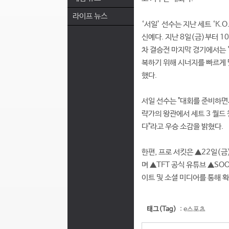
라이프 뉴스
‘서일’ 선수는 지난 세트 ‘K.
신예다. 지난 8일(금)부터 1
차 결승전 마지막 경기에서는 '
복하기 위해 시너지를 빠르게
했다.
서일 선수는 "대회를 준비하면
략가의 왕관에서 세트 3 월드 
다"라고 우승 소감을 밝혔다.
한편, 프로 서킷은 ▲22일(금)
며 ▲TFT 공식 유튜브 ▲SO
이트 및 소셜 미디어를 통해 
태그(Tag)
:
e스포츠