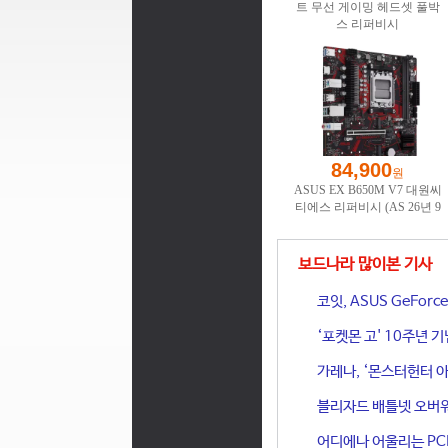
보드나라 많이본 기사
코잇, ASUS GeFor
‘포켓몬 고' 10주년 
가레나, ‘몬스터헌터 아
블리자드 배틀넷 오버워
어디에나 어울리는 PCIe 