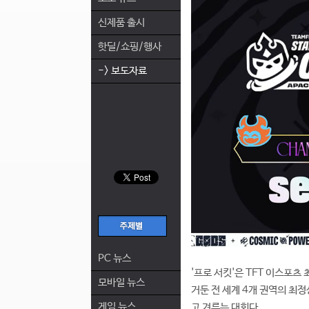
신제품 출시
핫딜/쇼핑/행사
-> 보도자료
PC 뉴스
'프로 서킷'은 TFT 이스포츠
모바일 뉴스
거둔 전 세계 4개 권역의 최정
게임 뉴스
고 겨루는 대회다.