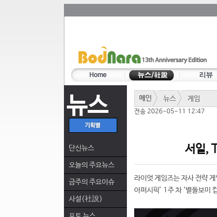
뉴스
메인
뉴스
게임
전송 2026-05-11 12:47
서일, 
단신뉴스
오늘의 주요뉴스
라이엇 게임즈는 자사 전략 게임 ‘
금주의 주요이슈
아퍼시픽’ 1주 차 ‘별돌보미 컵
사설(社說)
포토 뉴스