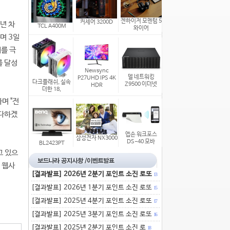
젠하이저 모멘텀 5
커세어 3200D
2년 차
TCL A400M
와이어
며 3일
제를 극
를 달성
Newsync
델 네트워킹
P27UHD IPS 4K
다크플래쉬, 실속
Z9500 이더넷
HDR
더한 18,
며 "전
 다하겠
엡손 워크포스
삼성전자 NX3000
DS-40 모바
BL2423PT
고 있으
 웹사
[결과발표] 2026년 2분기 포인트 소진 로또
13
[결과발표] 2026년 1분기 포인트 소진 로또
15
[결과발표] 2025년 4분기 포인트 소진 로또
17
[결과발표] 2025년 3분기 포인트 소진 로또
16
[결과발표] 2025년 2분기 포인트 소진 로
18