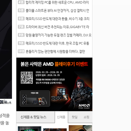
합리적 게이밍 PC를 위한 새로운 CPU, AMD 라이
젠 7 7700
폴더블 스마트폰 부터 AI 안경까지, 삼성 갤럭시 언
팩 20
메모리/SSD 반도체 대란과 환율, 비수기 3중 크리
를 맞는
드라이버 최신 버전 추천되는 이유,GIGABYTE 라
데온 RX 7
망원 촬영까지 가능한 듀얼 렌즈 짐벌 카메라, DJI 오
즈
메모리/SSD 반도체 대란 이후, 한국 조립 PC 유통
시장은
흔들리지 않는 편안함에 시원함을 더하다, 잘만
CNPS12X
 성적을
권을 놓