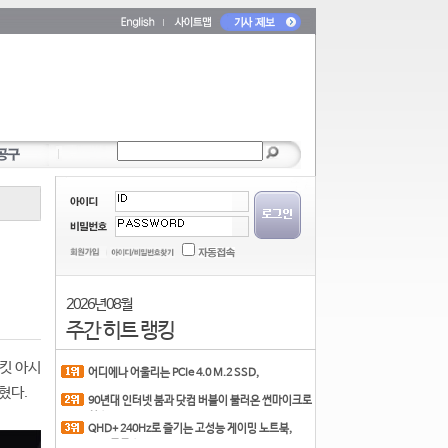
2026년 08월
주간 히트 랭킹
서킷 아시
어디에나 어울리는 PCIe 4.0 M.2 SSD,
COLORFUL CN700 PR
밝혔다.
90년대 인터넷 붐과 닷컴 버블이 불러온 썬마이크로
시스
QHD+ 240Hz로 즐기는 고성능 게이밍 노트북,
MSI 크로스