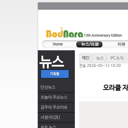
뉴스
메인
뉴스
PC소식
전송 2026-05-12 10:20
오라클 자
단신뉴스
오늘의 주요뉴스
금주의 주요이슈
사설(社說)
포토 뉴스