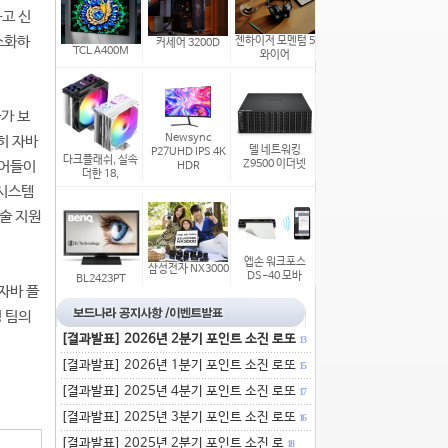
고 신
소화하
젠하이저 모멘텀 5
커세어 3200D
TCL A400M
와이어
가 보
Newsync
히 자바
델 네트워킹
P27UHD IPS 4K
다크플래쉬, 실속
Z9500 이더넷
니어들이
HDR
더한 18,
 시스템
술 지원
엡손 워크포스
삼성전자 NX3000
DS-40 모바
BL2423PT
 자바 플
링 팀의
[결과발표] 2026년 2분기 포인트 소진 로또
13
[결과발표] 2026년 1분기 포인트 소진 로또
15
[결과발표] 2025년 4분기 포인트 소진 로또
17
[결과발표] 2025년 3분기 포인트 소진 로또
16
[결과발표] 2025년 2분기 포인트 소진 로
18