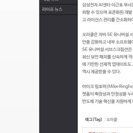
삼성전자 AI센터 이근호 부사
라이프 뉴스
뢰할 수 있으며 표준화된 개발
고 라이선스 관리를 간소화하여
오라클은 자바 SE 유니버설 
안을 강화하고 내부 소프트웨어
SE 유니버설 서브스크립션은
최신 보안 패치를 신속하게 적
에 기반한 선제적 업데이트도 
역시 제공받을 수 있다.
마이크 링호퍼(Mike Ring
랫폼의 확장성과 안정성을 누리
반도체 기술 혁신을 지원하게 
태그(Tag)
:
오라클