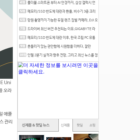
폴더블 스마트폰 부터 AI 안경까지, 삼성 갤럭시 언
팩 20
메모리/SSD 반도체 대란과 환율, 비수기 3중 크리
를 맞는
망원 촬영까지 가능한 듀얼 렌즈 짐벌 카메라, DJI 오
즈
드라이버 최신 버전 추천되는 이유,GIGABYTE 라
데온 RX 7
메모리/SSD 반도체 대란 이후, 한국 조립 PC 유통
시장은
흔들리지 않는 편안함에 시원함을 더하다, 잘만
CNPS12X
인텔 2분기 실적과 향후 전망, 그리고 최신 뉴스를 정
리
 Uni
을 오라
일 애플
스 관리
.