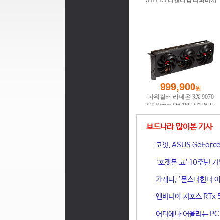
보드나라 많이본 기사
코잇, ASUS GeFor
‘포켓몬 고' 10주년 
가레나, ‘몬스터헌터 아
엔비디아 지포스 RTx 
어디에나 어울리는 PCIe 