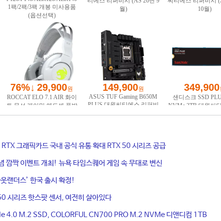
ce RTX 그래픽카드 국내 공식 유통 확대 RTX 50 시리즈 공급
기념 깜짝 이벤트 개최! 뉴욕 타임스퀘어 게임 속 무대로 변신
웃랜더스’ 한국 출시 확정!
50 시리즈 핫스팟 센서, 여전히 살아있다
4.0 M.2 SSD, COLORFUL CN700 PRO M.2 NVMe 디앤디컴 1TB