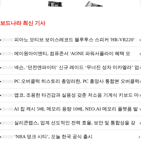
보드나라 최신 기사
피아노 모티브 보이스레코드 블루투스 스피커 'HR-VR220'
[05/20]
출시
에이원아이엔티, 컴퓨존서 'AONE 파워서플라이 혜택 모
[05/20]
음.ZIP' 이벤트 진행
넥슨, ‘던전앤파이터’ 신규 레이드 ‘무너진 성자 미카엘라’ 업
[05/20]
데이트!
PC 오버클럭 히스토리 총망라한, PC 흥망사 통합본 오버클럭
[05/20]
특집(1-4편)
앱코, 조용한 타건감과 실용성 갖춘 저소음 기계식 키보드 마
[05/20]
우스 세트 'KM580' 출시
AI 칩 캐시 5배, 메모리 용량 10배, NEO.AI 메모리 플랫폼 발
[05/20]
표
실리콘랩스, 업계 선도적인 전력 효율, 보안 및 통합성을 갖
[05/20]
춘 초저전력 블루투스 LE SoC ‘BG2B’ 공개
‘NBA 덩크 시티’, 오늘 한국 공식 출시
[05/20]