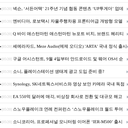
넥슨, ‘서든어택’ 21주년 기념 협동 콘텐츠 ‘UP투게더’ 업데
[05/20]
이트
엔비디아, 로보택시 자율주행차용 프론티어급 개방형 모델
[05/20]
‘알파마요 2 슈퍼’ 상업적 이용 가능
Q 바이 애스턴마틴 애스턴마틴 뉴포트 비치, 브랜드 헤리티
[05/20]
지 담은 ‘헤리티지 에디션 컬렉션’ 공개
셰에라자드, Meze Audio(메제 오디오) 'ARTA' 국내 정식 출시
[05/20]
구글 어시스턴트, 9월 4일부터 안드로이드 및 웨어 OS서 순
[05/20]
차 서비스 종료
소니, 플레이스테이션 생태계 광고 도입 준비 중?
[05/20]
Synology, SK네트웍스서비스와 영상 보안 카메라 국내 독점
[05/20]
판매 파트너십 체결
EA 550억 달러에 매각, 비상장 회사로 전환 및 대규모 해고
[05/20]
전망
스노우플레이크 연례 컨퍼런스 ‘스노우플레이크 월드 투어
[05/20]
서울’ 개최
소니코리아, 프로페셔널 모니터링 이어폰 ‘IER-M500’ 출시
[05/20]