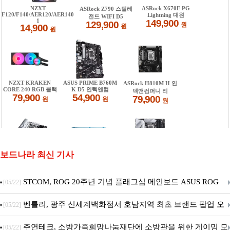
보드나라 최신 기사
STCOM, ROG 20주년 기념 플래그십 메인보드 ASUS ROG
[05/22]
Crosshair X870E EDITION 20 국내 출시 예정
벤틀리, 광주 신세계백화점서 호남지역 최초 브랜드 팝업 오
[05/22]
픈
주연테크, 소방가족희망나눔재단에 소방관을 위한 게이밍 모
[05/22]