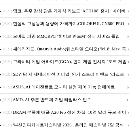
니터·스마트 펫 침대 기부
앱코, 우주 감성 담은 기계식 키보드 'ACH108' 출시.. 네이버
[05/22]
브랜드데이 기획전 진행
현실적 고성능과 용량에 가격까지,COLORFUL CN600 PRO
[05/22]
M.2 NVMe 디앤디컴 1TB
모바일 파밍 MMORPG ‘히어로 랜드M’ 정식 서비스 돌입
[05/22]
셰에라자드, Questyle Audio(퀘스타일 오디오) 'M18i Max' 국
[05/22]
내 정식 출시
그라비티 게임 어라이즈(GGA), 인디 게임 전시회 ‘도쿄 게임
[05/22]
던전 13’ 참가!
SD건담 지 제네레이션 이터널, 인기 스토리 이벤트 ‘라크로
[05/22]
아의 용사’ 재개최 및 풍성한 기념 이벤트 실시!
ASUS, AI 에이전트로 모니터 설정 제어 가능 업데이트
[05/22]
AMD, AI 추론 반도체 기업 타알라스 인수
[05/22]
DRAM 부족에 애플 A20 Pro 생산 차질, 10억 달러 규모 웨이
[05/22]
퍼 대기
'부산인디커넥트페스티벌 2026', 온라인 페스티벌 7일 공식
[05/22]