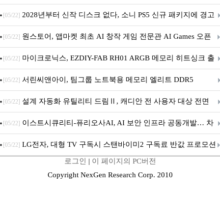
개막... 22일간 진행
2028년부터 신작 디스크 없다, 소니 PS5 신규 패키지에 경고
[05/22]
문 추가
원스토어, 앱마켓 최초 AI 창작 게임 전문관 AI Games 오픈
[05/22]
마이크로닉스, EZDIY-FAB RH01 ARGB 메모리 히트싱크 출
[05/22]
시
서린씨앤아이, 팀그룹 노트북용 메모리 엘리트 DDR5
[05/22]
5600MHz 16GB 출시
설계 자동화 유틸리티 드림Ⅱ, 캐디안 전 사용자 대상 전면
[05/22]
무상 배포
이스트시큐리티-퓨리오사AI, AI 보안 인프라 공동개발… 차
[05/22]
세대 AI 보안 플랫폼 구축
LG전자, 대형 TV 구독시 스탠바이미2 구독료 반값 프로모션
[05/22]
로그인
|
이 페이지의 PC버전
Copyright NexGen Research Corp. 2010