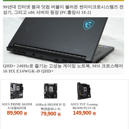
90년대 인터넷 붐과 닷컴 버블이 불러온 썬마이크로시스템즈 전
성기, 그리고 x86 서버의 등장 [PC흥망사 18-2]
QHD+ 240Hz로 즐기는 고성능 게이밍 노트북, MSI 크로스헤어
16 HX E14WGK-i9 QHD+