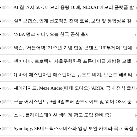
우스 세트 'KM580' 출시
AI 칩 캐시 5배, 메모리 용량 10배, NEO.AI 메모리 플랫폼 발
[05/26]
표
실리콘랩스, 업계 선도적인 전력 효율, 보안 및 통합성을 갖
[05/26]
춘 초저전력 블루투스 LE SoC ‘BG2B’ 공개
‘NBA 덩크 시티’, 오늘 한국 공식 출시
[05/26]
넥슨, ‘서든어택’ 21주년 기념 협동 콘텐츠 ‘UP투게더’ 업데
[05/26]
이트
엔비디아, 로보택시 자율주행차용 프론티어급 개방형 모델
[05/26]
‘알파마요 2 슈퍼’ 상업적 이용 가능
Q 바이 애스턴마틴 애스턴마틴 뉴포트 비치, 브랜드 헤리티
[05/26]
지 담은 ‘헤리티지 에디션 컬렉션’ 공개
셰에라자드, Meze Audio(메제 오디오) 'ARTA' 국내 정식 출시
[05/26]
구글 어시스턴트, 9월 4일부터 안드로이드 및 웨어 OS서 순
[05/26]
차 서비스 종료
소니, 플레이스테이션 생태계 광고 도입 준비 중?
[05/26]
Synology, SK네트웍스서비스와 영상 보안 카메라 국내 독점
[05/26]