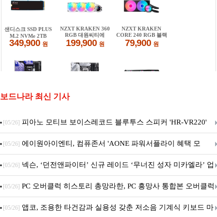
보드나라 최신 기사
피아노 모티브 보이스레코드 블루투스 스피커 'HR-VR220'
[05/26]
출시
에이원아이엔티, 컴퓨존서 'AONE 파워서플라이 혜택 모
[05/26]
음.ZIP' 이벤트 진행
넥슨, ‘던전앤파이터’ 신규 레이드 ‘무너진 성자 미카엘라’ 업
[05/26]
데이트!
PC 오버클럭 히스토리 총망라한, PC 흥망사 통합본 오버클럭
[05/26]
특집(1-4편)
앱코, 조용한 타건감과 실용성 갖춘 저소음 기계식 키보드 마
[05/26]