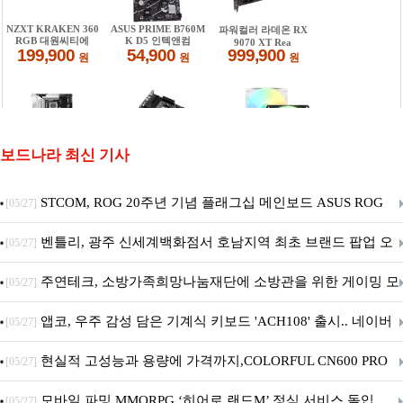
보드나라 최신 기사
STCOM, ROG 20주년 기념 플래그십 메인보드 ASUS ROG
[05/27]
Crosshair X870E EDITION 20 국내 출시 예정
벤틀리, 광주 신세계백화점서 호남지역 최초 브랜드 팝업 오
[05/27]
픈
주연테크, 소방가족희망나눔재단에 소방관을 위한 게이밍 모
[05/27]
니터·스마트 펫 침대 기부
앱코, 우주 감성 담은 기계식 키보드 'ACH108' 출시.. 네이버
[05/27]
브랜드데이 기획전 진행
현실적 고성능과 용량에 가격까지,COLORFUL CN600 PRO
[05/27]
M.2 NVMe 디앤디컴 1TB
모바일 파밍 MMORPG ‘히어로 랜드M’ 정식 서비스 돌입
[05/27]