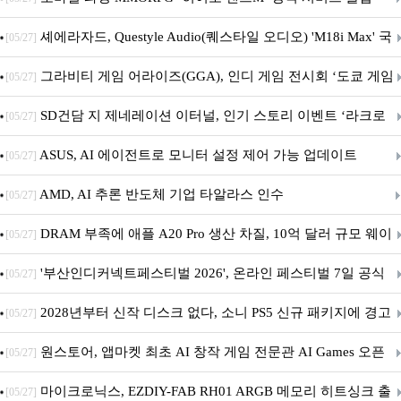
셰에라자드, Questyle Audio(퀘스타일 오디오) 'M18i Max' 국
[05/27]
내 정식 출시
그라비티 게임 어라이즈(GGA), 인디 게임 전시회 ‘도쿄 게임
[05/27]
던전 13’ 참가!
SD건담 지 제네레이션 이터널, 인기 스토리 이벤트 ‘라크로
[05/27]
아의 용사’ 재개최 및 풍성한 기념 이벤트 실시!
ASUS, AI 에이전트로 모니터 설정 제어 가능 업데이트
[05/27]
AMD, AI 추론 반도체 기업 타알라스 인수
[05/27]
DRAM 부족에 애플 A20 Pro 생산 차질, 10억 달러 규모 웨이
[05/27]
퍼 대기
'부산인디커넥트페스티벌 2026', 온라인 페스티벌 7일 공식
[05/27]
개막... 22일간 진행
2028년부터 신작 디스크 없다, 소니 PS5 신규 패키지에 경고
[05/27]
문 추가
원스토어, 앱마켓 최초 AI 창작 게임 전문관 AI Games 오픈
[05/27]
마이크로닉스, EZDIY-FAB RH01 ARGB 메모리 히트싱크 출
[05/27]