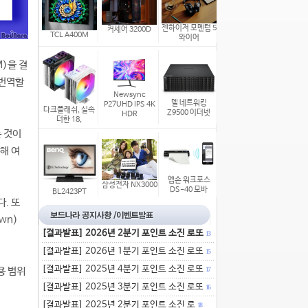
젠하이저 모멘텀 5
커세어 3200D
TCL A400M
와이어
)을 결
 번역할
Newsync
델 네트워킹
P27UHD IPS 4K
다크플래쉬, 실속
Z9500 이더넷
HDR
더한 18,
 것이
해 여
엡손 워크포스
삼성전자 NX3000
DS-40 모바
BL2423PT
. 또
wn)
[결과발표] 2026년 2분기 포인트 소진 로또
13
[결과발표] 2026년 1분기 포인트 소진 로또
15
[결과발표] 2025년 4분기 포인트 소진 로또
용 범위
17
[결과발표] 2025년 3분기 포인트 소진 로또
16
[결과발표] 2025년 2분기 포인트 소진 로
18