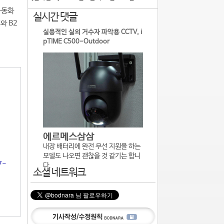
 자동화
실시간 댓글
와 B2
실용적인 실외 거수자 파악용 CCTV, i
pTIME C500-Outdoor
에르메스삼삼
내장 배터리에 완전 무선 지원을 하는
모델도 나오면 괜찮을 것 같기는 합니
7-
다.
소셜 네트워크