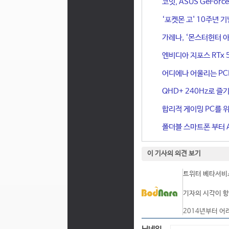
코잇, ASUS GeFor
‘포켓몬 고' 10주년 
가레나, ‘몬스터헌터 아
엔비디아 지포스 RTx 
어디에나 어울리는 PCIe 
QHD+ 240Hz로 즐기
합리적 게이밍 PC를 위한
폴더블 스마트폰 부터 A
이 기사의 의견 보기
트위터 베타서비스
기자의 시각이 항
2014년부터 어