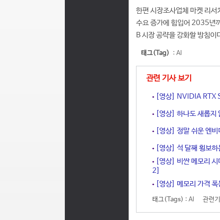
한편 시장조사업체 마켓 리서치 인텔
수요 증가에 힘입어 2035년까
B 시장 공략을 강화할 방침이다
태그(Tag)
:
AI
관련 기사 보기
[영상] NVIDIA RT
[영상] 하나도 새롭지 
[영상] 정말 쉬운 엔비
[영상] 석 달째 횡보하
[영상] 비싼 메모리 시
2]
[영상] 메모리 가격 폭
태그(Tags) :
AI
관련기