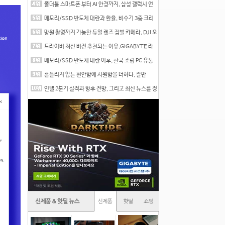
폴더블 스마트폰 부터 AI 안경까지, 삼성 갤럭시 언
팩 20
메모리/SSD 반도체 대란과 환율, 비수기 3중 크리
를 맞는
망원 촬영까지 가능한 듀얼 렌즈 짐벌 카메라, DJI 오
즈
드라이버 최신 버전 추천되는 이유,GIGABYTE 라
데온 RX 7
메모리/SSD 반도체 대란 이후, 한국 조립 PC 유통
시장은
흔들리지 않는 편안함에 시원함을 더하다, 잘만
CNPS12X
인텔 2분기 실적과 향후 전망, 그리고 최신 뉴스를 정
리