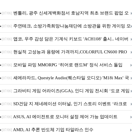
벤틀리, 광주 신세계백화점서 호남지역 최초 브랜드 팝업 오
[07/06]
픈
주연테크, 소방가족희망나눔재단에 소방관을 위한 게이밍 모
[07/06]
니터·스마트 펫 침대 기부
앱코, 우주 감성 담은 기계식 키보드 'ACH108' 출시.. 네이버
[07/06]
브랜드데이 기획전 진행
현실적 고성능과 용량에 가격까지,COLORFUL CN600 PRO
[07/06]
M.2 NVMe 디앤디컴 1TB
모바일 파밍 MMORPG ‘히어로 랜드M’ 정식 서비스 돌입
[07/06]
셰에라자드, Questyle Audio(퀘스타일 오디오) 'M18i Max' 국
[07/06]
내 정식 출시
그라비티 게임 어라이즈(GGA), 인디 게임 전시회 ‘도쿄 게임
[07/06]
던전 13’ 참가!
SD건담 지 제네레이션 이터널, 인기 스토리 이벤트 ‘라크로
[07/06]
아의 용사’ 재개최 및 풍성한 기념 이벤트 실시!
ASUS, AI 에이전트로 모니터 설정 제어 가능 업데이트
[07/06]
AMD, AI 추론 반도체 기업 타알라스 인수
[07/06]