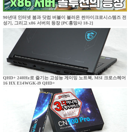
90년대 인터넷 붐과 닷컴 버블이 불러온 썬마이크로시스템즈 전
성기, 그리고 x86 서버의 등장 [PC흥망사 18-2]
QHD+ 240Hz로 즐기는 고성능 게이밍 노트북, MSI 크로스헤어
16 HX E14WGK-i9 QHD+