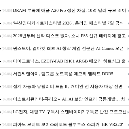
DRAM 부족에 애플 A20 Pro 생산 차질, 10억 달러 규모 웨이
[07/06]
퍼 대기
'부산인디커넥트페스티벌 2026', 온라인 페스티벌 7일 공식
[07/06]
개막... 22일간 진행
2028년부터 신작 디스크 없다, 소니 PS5 신규 패키지에 경고
[07/06]
문 추가
원스토어, 앱마켓 최초 AI 창작 게임 전문관 AI Games 오픈
[07/06]
마이크로닉스, EZDIY-FAB RH01 ARGB 메모리 히트싱크 출
[07/06]
시
서린씨앤아이, 팀그룹 노트북용 메모리 엘리트 DDR5
[07/06]
5600MHz 16GB 출시
설계 자동화 유틸리티 드림Ⅱ, 캐디안 전 사용자 대상 전면
[07/06]
무상 배포
이스트시큐리티-퓨리오사AI, AI 보안 인프라 공동개발… 차
[07/06]
세대 AI 보안 플랫폼 구축
LG전자, 대형 TV 구독시 스탠바이미2 구독료 반값 프로모션
[07/06]
피아노 모티브 보이스레코드 블루투스 스피커 'HR-VR220'
[07/06]