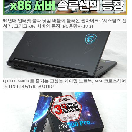
90년대 인터넷 붐과 닷컴 버블이 불러온 썬마이크로시스템즈 전
성기, 그리고 x86 서버의 등장 [PC흥망사 18-2]
QHD+ 240Hz로 즐기는 고성능 게이밍 노트북, MSI 크로스헤어
16 HX E14WGK-i9 QHD+