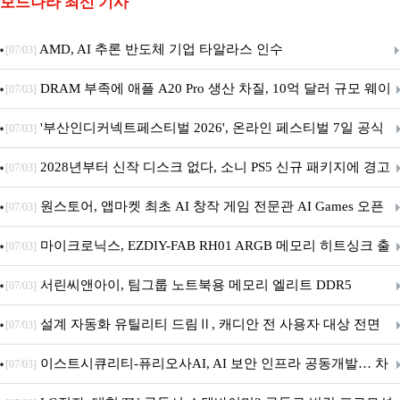
보드나라 최신 기사
AMD, AI 추론 반도체 기업 타알라스 인수
[07/03]
DRAM 부족에 애플 A20 Pro 생산 차질, 10억 달러 규모 웨이
[07/03]
퍼 대기
'부산인디커넥트페스티벌 2026', 온라인 페스티벌 7일 공식
[07/03]
개막... 22일간 진행
2028년부터 신작 디스크 없다, 소니 PS5 신규 패키지에 경고
[07/03]
문 추가
원스토어, 앱마켓 최초 AI 창작 게임 전문관 AI Games 오픈
[07/03]
마이크로닉스, EZDIY-FAB RH01 ARGB 메모리 히트싱크 출
[07/03]
시
서린씨앤아이, 팀그룹 노트북용 메모리 엘리트 DDR5
[07/03]
5600MHz 16GB 출시
설계 자동화 유틸리티 드림Ⅱ, 캐디안 전 사용자 대상 전면
[07/03]
무상 배포
이스트시큐리티-퓨리오사AI, AI 보안 인프라 공동개발… 차
[07/03]