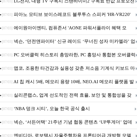
세대 AI 보안 플랫폼 구축
LG전자, 대형 TV 구독시 스탠바이미2 구독료 반값 프로모션
[07/03]
피아노 모티브 보이스레코드 블루투스 스피커 'HR-VR220'
[07/03]
출시
에이원아이엔티, 컴퓨존서 'AONE 파워서플라이 혜택 모
[07/03]
음.ZIP' 이벤트 진행
넥슨, ‘던전앤파이터’ 신규 레이드 ‘무너진 성자 미카엘라’ 업
[07/03]
데이트!
PC 오버클럭 히스토리 총망라한, PC 흥망사 통합본 오버클럭
[07/03]
특집(1-4편)
앱코, 조용한 타건감과 실용성 갖춘 저소음 기계식 키보드 마
[07/03]
우스 세트 'KM580' 출시
AI 칩 캐시 5배, 메모리 용량 10배, NEO.AI 메모리 플랫폼 발
[07/03]
표
실리콘랩스, 업계 선도적인 전력 효율, 보안 및 통합성을 갖
[07/03]
춘 초저전력 블루투스 LE SoC ‘BG2B’ 공개
‘NBA 덩크 시티’, 오늘 한국 공식 출시
[07/03]
넥슨, ‘서든어택’ 21주년 기념 협동 콘텐츠 ‘UP투게더’ 업데
[07/03]
이트
엔비디아, 로보택시 자율주행차용 프론티어급 개방형 모델
[07/03]