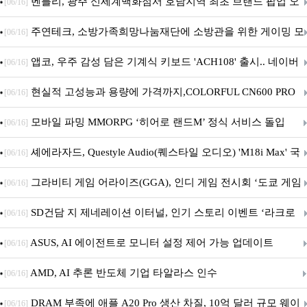
Crosshair X870E EDITION 20 국내 출시 예정
벤틀리, 광주 신세계백화점서 호남지역 최초 브랜드 팝업 오
[06/16]
픈
주연테크, 소방가족희망나눔재단에 소방관을 위한 게이밍 모
[06/16]
니터·스마트 펫 침대 기부
앱코, 우주 감성 담은 기계식 키보드 'ACH108' 출시.. 네이버
[06/16]
브랜드데이 기획전 진행
현실적 고성능과 용량에 가격까지,COLORFUL CN600 PRO
[06/16]
M.2 NVMe 디앤디컴 1TB
모바일 파밍 MMORPG ‘히어로 랜드M’ 정식 서비스 돌입
[06/16]
셰에라자드, Questyle Audio(퀘스타일 오디오) 'M18i Max' 국
[06/16]
내 정식 출시
그라비티 게임 어라이즈(GGA), 인디 게임 전시회 ‘도쿄 게임
[06/16]
던전 13’ 참가!
SD건담 지 제네레이션 이터널, 인기 스토리 이벤트 ‘라크로
[06/16]
아의 용사’ 재개최 및 풍성한 기념 이벤트 실시!
ASUS, AI 에이전트로 모니터 설정 제어 가능 업데이트
[06/16]
AMD, AI 추론 반도체 기업 타알라스 인수
[06/16]
DRAM 부족에 애플 A20 Pro 생산 차질, 10억 달러 규모 웨이
[06/16]