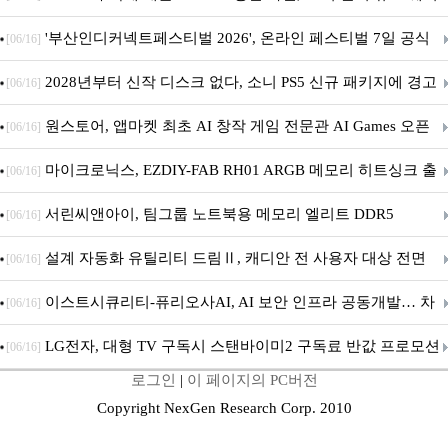
퍼 대기
'부산인디커넥트페스티벌 2026', 온라인 페스티벌 7일 공식
[06/16]
개막... 22일간 진행
2028년부터 신작 디스크 없다, 소니 PS5 신규 패키지에 경고
[06/16]
문 추가
원스토어, 앱마켓 최초 AI 창작 게임 전문관 AI Games 오픈
[06/16]
마이크로닉스, EZDIY-FAB RH01 ARGB 메모리 히트싱크 출
[06/16]
시
서린씨앤아이, 팀그룹 노트북용 메모리 엘리트 DDR5
[06/16]
5600MHz 16GB 출시
설계 자동화 유틸리티 드림Ⅱ, 캐디안 전 사용자 대상 전면
[06/16]
무상 배포
이스트시큐리티-퓨리오사AI, AI 보안 인프라 공동개발… 차
[06/16]
세대 AI 보안 플랫폼 구축
LG전자, 대형 TV 구독시 스탠바이미2 구독료 반값 프로모션
[06/16]
로그인
|
이 페이지의 PC버전
Copyright NexGen Research Corp. 2010