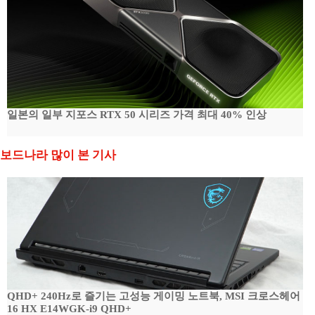
일본의 일부 지포스 RTX 50 시리즈 가격 최대 40% 인상
보드나라 많이 본 기사
QHD+ 240Hz로 즐기는 고성능 게이밍 노트북, MSI 크로스헤어
16 HX E14WGK-i9 QHD+