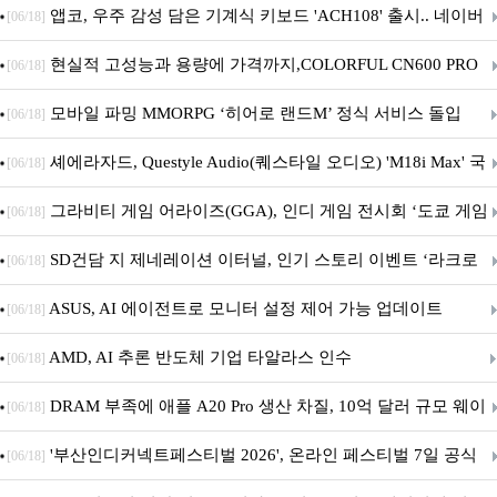
니터·스마트 펫 침대 기부
앱코, 우주 감성 담은 기계식 키보드 'ACH108' 출시.. 네이버
[06/18]
브랜드데이 기획전 진행
현실적 고성능과 용량에 가격까지,COLORFUL CN600 PRO
[06/18]
M.2 NVMe 디앤디컴 1TB
모바일 파밍 MMORPG ‘히어로 랜드M’ 정식 서비스 돌입
[06/18]
셰에라자드, Questyle Audio(퀘스타일 오디오) 'M18i Max' 국
[06/18]
내 정식 출시
그라비티 게임 어라이즈(GGA), 인디 게임 전시회 ‘도쿄 게임
[06/18]
던전 13’ 참가!
SD건담 지 제네레이션 이터널, 인기 스토리 이벤트 ‘라크로
[06/18]
아의 용사’ 재개최 및 풍성한 기념 이벤트 실시!
ASUS, AI 에이전트로 모니터 설정 제어 가능 업데이트
[06/18]
AMD, AI 추론 반도체 기업 타알라스 인수
[06/18]
DRAM 부족에 애플 A20 Pro 생산 차질, 10억 달러 규모 웨이
[06/18]
퍼 대기
'부산인디커넥트페스티벌 2026', 온라인 페스티벌 7일 공식
[06/18]