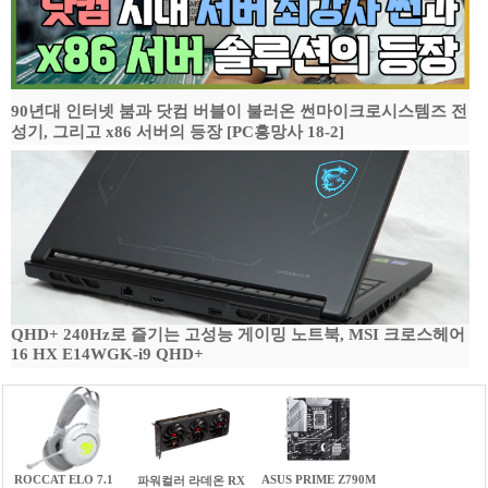
90년대 인터넷 붐과 닷컴 버블이 불러온 썬마이크로시스템즈 전
성기, 그리고 x86 서버의 등장 [PC흥망사 18-2]
QHD+ 240Hz로 즐기는 고성능 게이밍 노트북, MSI 크로스헤어
16 HX E14WGK-i9 QHD+