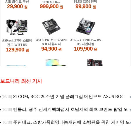
보드나라 최신 기사
STCOM, ROG 20주년 기념 플래그십 메인보드 ASUS ROG
[06/18]
Crosshair X870E EDITION 20 국내 출시 예정
벤틀리, 광주 신세계백화점서 호남지역 최초 브랜드 팝업 오
[06/18]
픈
주연테크, 소방가족희망나눔재단에 소방관을 위한 게이밍 모
[06/18]