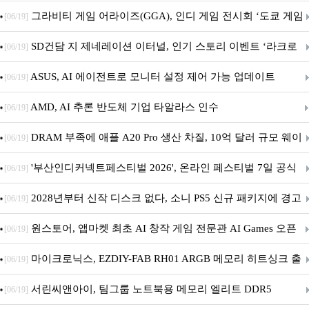
내 정식 출시
그라비티 게임 어라이즈(GGA), 인디 게임 전시회 ‘도쿄 게임
[06/19]
던전 13’ 참가!
SD건담 지 제네레이션 이터널, 인기 스토리 이벤트 ‘라크로
[06/19]
아의 용사’ 재개최 및 풍성한 기념 이벤트 실시!
ASUS, AI 에이전트로 모니터 설정 제어 가능 업데이트
[06/19]
AMD, AI 추론 반도체 기업 타알라스 인수
[06/19]
DRAM 부족에 애플 A20 Pro 생산 차질, 10억 달러 규모 웨이
[06/19]
퍼 대기
'부산인디커넥트페스티벌 2026', 온라인 페스티벌 7일 공식
[06/19]
개막... 22일간 진행
2028년부터 신작 디스크 없다, 소니 PS5 신규 패키지에 경고
[06/19]
문 추가
원스토어, 앱마켓 최초 AI 창작 게임 전문관 AI Games 오픈
[06/19]
마이크로닉스, EZDIY-FAB RH01 ARGB 메모리 히트싱크 출
[06/19]
시
서린씨앤아이, 팀그룹 노트북용 메모리 엘리트 DDR5
[06/19]