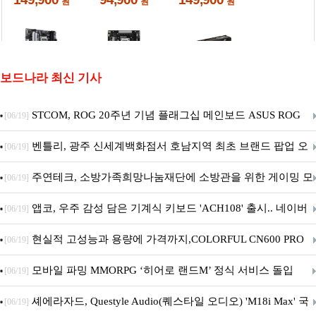
보드나라 최신 기사
STCOM, ROG 20주년 기념 플래그십 메인보드 ASUS ROG
[06/19]
Crosshair X870E EDITION 20 국내 출시 예정
벤틀리, 광주 신세계백화점서 호남지역 최초 브랜드 팝업 오
[06/19]
픈
주연테크, 소방가족희망나눔재단에 소방관을 위한 게이밍 모
[06/19]
니터·스마트 펫 침대 기부
앱코, 우주 감성 담은 기계식 키보드 'ACH108' 출시.. 네이버
[06/19]
브랜드데이 기획전 진행
현실적 고성능과 용량에 가격까지,COLORFUL CN600 PRO
[06/19]
M.2 NVMe 디앤디컴 1TB
모바일 파밍 MMORPG ‘히어로 랜드M’ 정식 서비스 돌입
[06/19]
셰에라자드, Questyle Audio(퀘스타일 오디오) 'M18i Max' 국
[06/19]