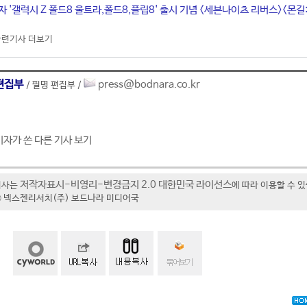
자 '갤럭시 Z 폴드8 울트라,폴드8,플립8' 출시 기념 <세븐나이츠 리버스><몬길
관련기사 더보기
편집부
press@bodnara.co.kr
/ 필명 편집부 /
기자가 쓴 다른 기사 보기
저작자표시-비영리-변경금지 2.0 대한민국 라이선스
기사는
에 따라 이용할 수 
t ⓒ 넥스젠리서치(주) 보드나라 미디어국