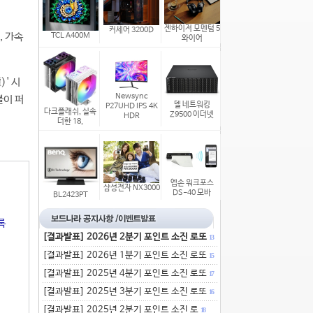
젠하이저 모멘텀 5
커세어 3200D
, 가속
TCL A400M
와이어
)' 시
Newsync
블이 퍼
델 네트워킹
P27UHD IPS 4K
다크플래쉬, 실속
Z9500 이더넷
HDR
더한 18,
엡손 워크포스
삼성전자 NX3000
DS-40 모바
BL2423PT
록
[결과발표] 2026년 2분기 포인트 소진 로또
13
[결과발표] 2026년 1분기 포인트 소진 로또
15
[결과발표] 2025년 4분기 포인트 소진 로또
17
[결과발표] 2025년 3분기 포인트 소진 로또
16
[결과발표] 2025년 2분기 포인트 소진 로
18