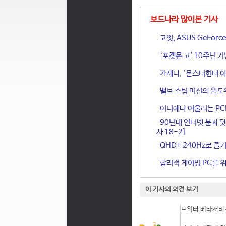
보드나라 많이본 기사
코잇, ASUS GeFor
‘포켓몬 고' 10주년 
가레나, ‘몬스터헌터 아
밸브 스팀 머신의 윈도
어디에나 어울리는 PCIe 
90년대 인터넷 붐과 닷
사 18-2]
QHD+ 240Hz로 즐기
합리적 게이밍 PC를 위한
이 기사의 의견 보기
트위터 베타서비스