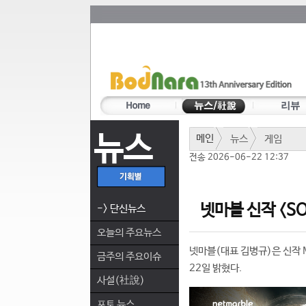
뉴스
메인
뉴스
게임
전송 2026-06-22 12:37
넷마블 신작 <SO
-> 단신뉴스
오늘의 주요뉴스
넷마블(대표 김병규)은 신작 M
금주의 주요이슈
22일 밝혔다.
사설(社說)
포토 뉴스