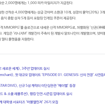
순 2,000명에게는 1,000 피카 마일리지가 지급된다.
한 선착순 4,000명에게는 상급 갓아머 소환권 10개, 성장의 물약(20%) 3개
개, 음식 종합 상자 5개 등이 포함된 인게임 쿠폰이 제공된다.
 '전지적 MMORPG'를 슬로건으로 내세운 신작 MMORPG로, 차별화된 '신권(神權
. 게임은 '리니지M' 개발진이 주축이 된 개발사 알트나인이 개발했으며, 넷마
일 멀티 플랫폼을 지원한다.
탑: 새로운 세계>, 3주년 업데이트 실시
enchant>, 첫 대규모 업데이트 ‘EPISODE 01. GENESIS: 신의 전장’ 사전등
STAR DIVE>, 신규 5성 캐릭터 이단심판관 ‘메이벨’ 등장
드 & 소울 레볼루션>, 랭킹 던전 시즌업 업데이트 실시
계 대학생 서포터즈 ‘마블챌린저’ 26기 모집