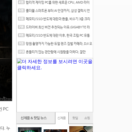
합리적 게이밍 PC를 위한 새로운 CPU, AMD 라이
젠 7 7700
폴더블 스마트폰 부터 AI 안경까지, 삼성 갤럭시 언
팩 20
메모리/SSD 반도체 대란과 환율, 비수기 3중 크리
를 맞는
드라이버 최신 버전 추천되는 이유,GIGABYTE 라
데온 RX 7
메모리/SSD 반도체 대란 이후, 한국 조립 PC 유통
시장은
망원 촬영까지 가능한 듀얼 렌즈 짐벌 카메라, DJI 오
즈
흔들리지 않는 편안함에 시원함을 더하다, 잘만
CNPS12X
 PC
다. 누