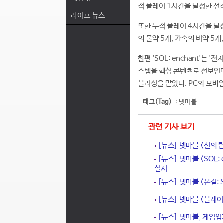
적 플레이 1시간을 달성한 선착
라이프 뉴스
또한 누적 플레이 4시간을 달성
의 물약 5개, 가속의 비약 5
한편 'SOL: enchant'는
스템을 핵심 콘텐츠로 선보인다
블리싱을 맡았다. PC와 모바
태그(Tag)
:
넷마블
관련 기사 보기
[뉴스] 넷마블 <신의 
[뉴스] 넷마블 <SOL: 
실시
[뉴스] 넷마블 <몬길: 
[뉴스] 넷마블 <블레이
[뉴스] 넷마블, 게임업