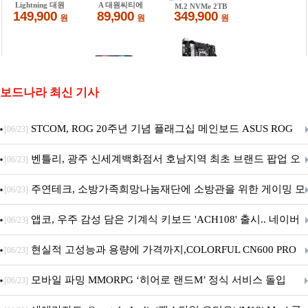
보드나라 최신 기사
STCOM, ROG 20주년 기념 플래그십 메인보드 ASUS ROG
[06/23]
Crosshair X870E EDITION 20 국내 출시 예정
벤틀리, 광주 신세계백화점서 호남지역 최초 브랜드 팝업 오
[06/23]
픈
주연테크, 소방가족희망나눔재단에 소방관을 위한 게이밍 모
[06/23]
니터·스마트 펫 침대 기부
앱코, 우주 감성 담은 기계식 키보드 'ACH108' 출시.. 네이버
[06/23]
브랜드데이 기획전 진행
현실적 고성능과 용량에 가격까지,COLORFUL CN600 PRO
[06/23]
M.2 NVMe 디앤디컴 1TB
모바일 파밍 MMORPG ‘히어로 랜드M’ 정식 서비스 돌입
[06/23]