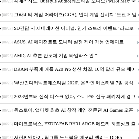
셰에라자드, Questyle Audio(퀘스타일 오디오) 'M18i Max' 국
[06/23]
내 정식 출시
그라비티 게임 어라이즈(GGA), 인디 게임 전시회 ‘도쿄 게임
[06/23]
던전 13’ 참가!
SD건담 지 제네레이션 이터널, 인기 스토리 이벤트 ‘라크로
[06/23]
아의 용사’ 재개최 및 풍성한 기념 이벤트 실시!
ASUS, AI 에이전트로 모니터 설정 제어 가능 업데이트
[06/23]
AMD, AI 추론 반도체 기업 타알라스 인수
[06/23]
DRAM 부족에 애플 A20 Pro 생산 차질, 10억 달러 규모 웨이
[06/23]
퍼 대기
'부산인디커넥트페스티벌 2026', 온라인 페스티벌 7일 공식
[06/23]
개막... 22일간 진행
2028년부터 신작 디스크 없다, 소니 PS5 신규 패키지에 경고
[06/23]
문 추가
원스토어, 앱마켓 최초 AI 창작 게임 전문관 AI Games 오픈
[06/23]
마이크로닉스, EZDIY-FAB RH01 ARGB 메모리 히트싱크 출
[06/23]
시
서린씨앤아이, 팀그룹 노트북용 메모리 엘리트 DDR5
[06/23]