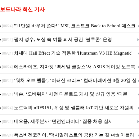
보드나라 최신 기사
"11만원 바우처 쏜다!" MSI, 코스트코 Back to School 데스크
[06/24]
탑 프로모션 진행
펍지 성수, 도심 속 여름 피서 공간 ‘블루존’ 운영
[06/24]
차세대 Hall Effect 기술 적용한 'Huntsman V3 HE Magnetic'
[06/24]
시리즈 출시
에스라이즈, 지마켓 ‘빡세일 쿨캉스’서 ASUS 게이밍 노트북
[06/24]
특별 프로모션 진행
‘워처 오브 렐름’, ‘어쌔신 크리드’ 컬래버레이션 8월 20일 실
[06/24]
시
넥슨, ‘오버워치’ 사전 다운로드 개시 및 신규 영웅 ‘디몬
[06/24]
(D.Mon)’ 공개!
노르딕의 nRF9151, 위성 및 셀룰러 IoT 기반 새로운 차원의
[06/24]
커넥티드 기기 개발 지원
네오플, 제주본사 ‘던전앤파이터’ 집중 채용 실시
[06/24]
폭스바겐코리아, '맥시멀리스트의 공항 가는 길 with 아틀라
[06/24]