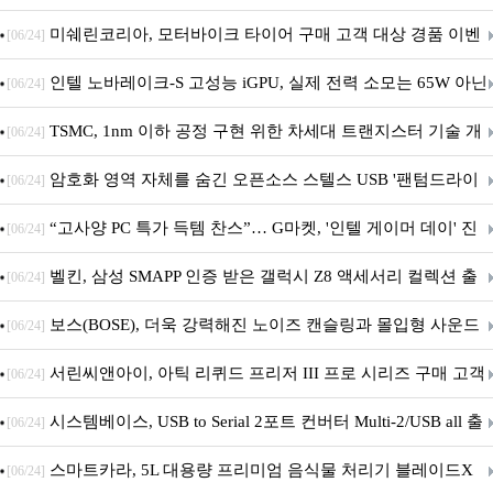
스' 이벤트 실시
미쉐린코리아, 모터바이크 타이어 구매 고객 대상 경품 이벤
[06/24]
트 진행
인텔 노바레이크-S 고성능 iGPU, 실제 전력 소모는 65W 아닌
[06/24]
40W?
TSMC, 1nm 이하 공정 구현 위한 차세대 트랜지스터 기술 개
[06/24]
발
암호화 영역 자체를 숨긴 오픈소스 스텔스 USB '팬텀드라이
[06/24]
브' 공개
“고사양 PC 특가 득템 찬스”… G마켓, '인텔 게이머 데이' 진
[06/24]
행
벨킨, 삼성 SMAPP 인증 받은 갤럭시 Z8 액세서리 컬렉션 출
[06/24]
시
보스(BOSE), 더욱 강력해진 노이즈 캔슬링과 몰입형 사운드
[06/24]
의 ‘QC 헤드폰 2세대’ 출시
서린씨앤아이, 아틱 리퀴드 프리저 III 프로 시리즈 구매 고객
[06/24]
대상 P12 프로 PST 증정 프로모션 진행
시스템베이스, USB to Serial 2포트 컨버터 Multi-2/USB all 출
[06/24]
시
스마트카라, 5L 대용량 프리미엄 음식물 처리기 블레이드X
[06/24]