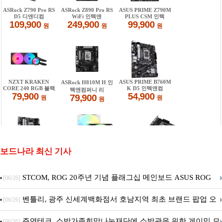
보드나라 최신 기사
STCOM, ROG 20주년 기념 플래그십 메인보드 ASUS ROG
[06/26]
Crosshair X870E EDITION 20 국내 출시 예정
벤틀리, 광주 신세계백화점서 호남지역 최초 브랜드 팝업 오
[06/26]
픈
주연테크, 소방가족희망나눔재단에 소방관을 위한 게이밍 모
[06/26]