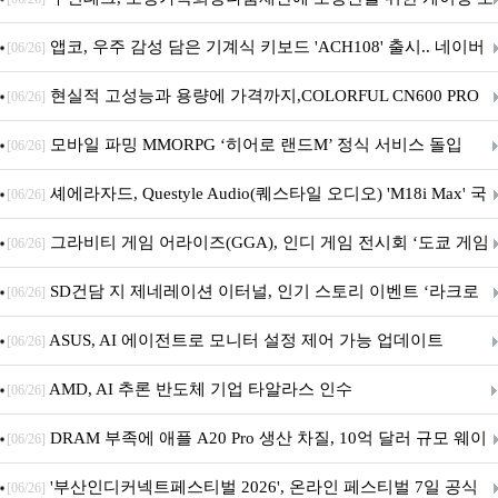
니터·스마트 펫 침대 기부
앱코, 우주 감성 담은 기계식 키보드 'ACH108' 출시.. 네이버
[06/26]
브랜드데이 기획전 진행
현실적 고성능과 용량에 가격까지,COLORFUL CN600 PRO
[06/26]
M.2 NVMe 디앤디컴 1TB
모바일 파밍 MMORPG ‘히어로 랜드M’ 정식 서비스 돌입
[06/26]
셰에라자드, Questyle Audio(퀘스타일 오디오) 'M18i Max' 국
[06/26]
내 정식 출시
그라비티 게임 어라이즈(GGA), 인디 게임 전시회 ‘도쿄 게임
[06/26]
던전 13’ 참가!
SD건담 지 제네레이션 이터널, 인기 스토리 이벤트 ‘라크로
[06/26]
아의 용사’ 재개최 및 풍성한 기념 이벤트 실시!
ASUS, AI 에이전트로 모니터 설정 제어 가능 업데이트
[06/26]
AMD, AI 추론 반도체 기업 타알라스 인수
[06/26]
DRAM 부족에 애플 A20 Pro 생산 차질, 10억 달러 규모 웨이
[06/26]
퍼 대기
'부산인디커넥트페스티벌 2026', 온라인 페스티벌 7일 공식
[06/26]