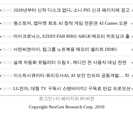
개막... 22일간 진행
2028년부터 신작 디스크 없다, 소니 PS5 신규 패키지에 경고
[06/26]
문 추가
원스토어, 앱마켓 최초 AI 창작 게임 전문관 AI Games 오픈
[06/26]
마이크로닉스, EZDIY-FAB RH01 ARGB 메모리 히트싱크 출
[06/26]
시
서린씨앤아이, 팀그룹 노트북용 메모리 엘리트 DDR5
[06/26]
5600MHz 16GB 출시
설계 자동화 유틸리티 드림Ⅱ, 캐디안 전 사용자 대상 전면
[06/26]
무상 배포
이스트시큐리티-퓨리오사AI, AI 보안 인프라 공동개발… 차
[06/26]
세대 AI 보안 플랫폼 구축
LG전자, 대형 TV 구독시 스탠바이미2 구독료 반값 프로모션
[06/26]
로그인
|
이 페이지의 PC버전
Copyright NexGen Research Corp. 2010