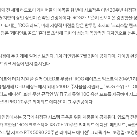
개돼 전 세계 하드코어 게이머들의 이목을 한 번에 사로잡은 이번 20주년 한정판
기술 지향의 장인 정신이 집약된 결정체이다. ROG가 꾸준히 선보여온 강인함을 
을 나타내는 ‘ROG 레드’, 미래 지향적 비전을 담은 반투명 소재의 ‘크리스탈 렌즈’
 담은 ‘래디언트 골드’ 컬러를 조합해 극한의 성능과 독창적인 디자인으로 높은 
시장에 두 차례에 걸쳐 선보인다. 1차 라인업은 7월 3일에 공개되며, 게이밍 환
트워크 제품이 먼저 출시된다.
이트와 터치 지원 풀 컬러 OLED로 무장한 ‘ROG 에이조스 익스트림 20주년 
을 탑재해 QHD 해상도에서 최대 540Hz 주사율을 지원하는 ‘ROG 스위프트 OL
티드 에디션’, 최신 무선 규격인 WiFi 7과 듀얼 10G 유선 포트를 제공하며 시
BE98 PRO 20주년 리미티드 에디션’이 그 주인공이다.
 라인업에서는 궁극의 한정판 시스템 구축을 위한 제품들이 공개된다. 압도적 전
 포함된 ‘ROG 크로스헤어 X870E 20주년 리미티드 에디션’ 메인보드, 극한
스트랄 지포스 RTX 5090 20주년 리미티드 에디션’ 그래픽카드, 초정밀·초경