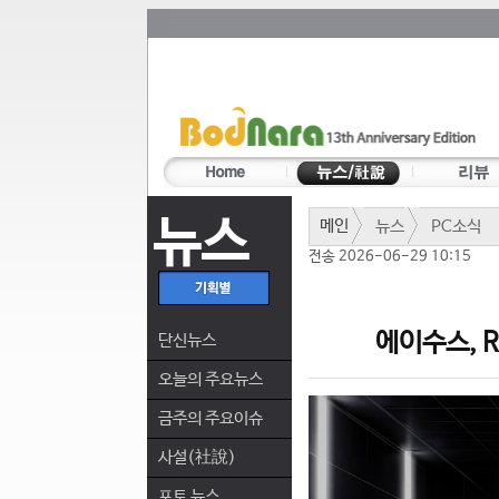
뉴스
메인
뉴스
PC소식
전송 2026-06-29 10:15
에이수스, 
단신뉴스
오늘의 주요뉴스
금주의 주요이슈
사설(社說)
포토 뉴스