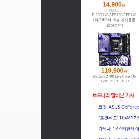
보드나라 많이본 기사
코잇, ASUS GeFor
‘포켓몬 고' 10주년 
가레나, ‘몬스터헌터 아