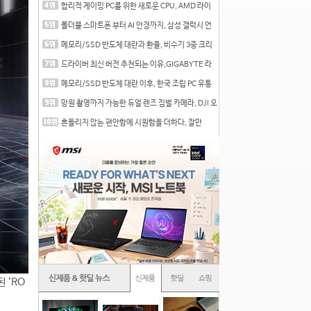
합리적 게이밍 PC를 위한 새로운 CPU, AMD 라이
젠 7 7700
폴더블 스마트폰 부터 AI 안경까지, 삼성 갤럭시 언
팩 20
메모리/SSD 반도체 대란과 환율, 비수기 3중 크리
를 맞는
드라이버 최신 버전 추천되는 이유,GIGABYTE 라
데온 RX 7
메모리/SSD 반도체 대란 이후, 한국 조립 PC 유통
시장은
망원 촬영까지 가능한 듀얼 렌즈 짐벌 카메라, DJI 오
즈
흔들리지 않는 편안함에 시원함을 더하다, 잘만
CNPS12X
 ‘RO