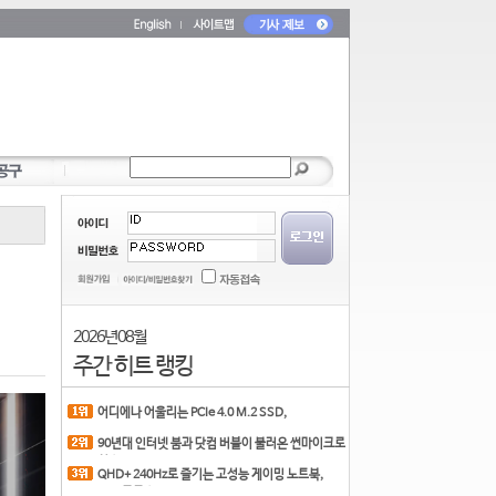
2026년 08월
주간 히트 랭킹
어디에나 어울리는 PCIe 4.0 M.2 SSD,
COLORFUL CN700 PR
90년대 인터넷 붐과 닷컴 버블이 불러온 썬마이크로
시스
QHD+ 240Hz로 즐기는 고성능 게이밍 노트북,
MSI 크로스