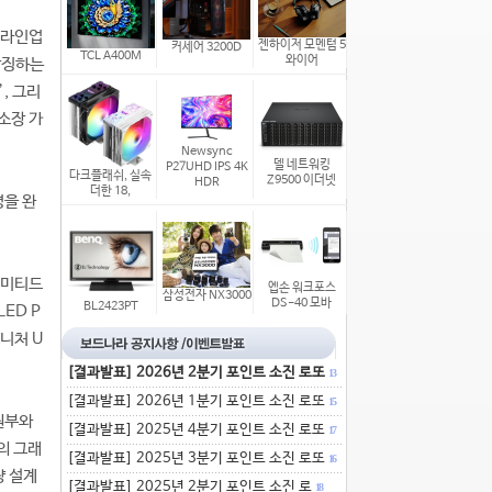
 라인업
젠하이저 모멘텀 5
커세어 3200D
TCL A400M
와이어
상징하는
, 그리
소장 가
Newsync
델 네트워킹
P27UHD IPS 4K
다크플래쉬, 실속
Z9500 이더넷
HDR
더한 18,
경을 완
리미티드
엡손 워크포스
삼성전자 NX3000
DS-40 모바
BL2423PT
ED P
그니처 U
[결과발표] 2026년 2분기 포인트 소진 로또
13
[결과발표] 2026년 1분기 포인트 소진 로또
15
원부와
[결과발표] 2025년 4분기 포인트 소진 로또
17
의 그래
[결과발표] 2025년 3분기 포인트 소진 로또
16
량 설계
[결과발표] 2025년 2분기 포인트 소진 로
18