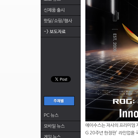
신제품 출시
핫딜/쇼핑/행사
-> 보도자료
PC 뉴스
에이수스는 자사의 프리미엄 게이밍
모바일 뉴스
G 20주년 한정판’ 라인업을
게임 뉴스