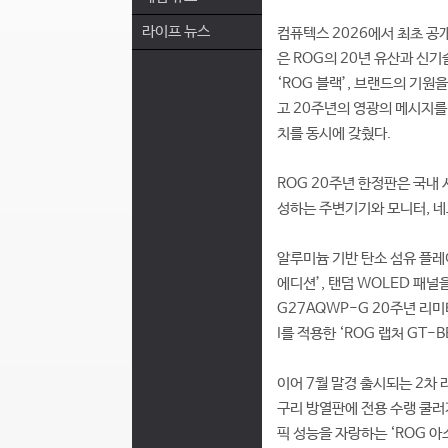
라이프 뉴스
컴퓨텍스 2026에서 최초 공
은 ROG의 20년 유산과 신
‘ROG 블랙’, 브랜드의 기원
고 20주년의 영광의 메시지를
치를 동시에 갖췄다.
ROG 20주년 한정판은 국내 
성하는 주변기기와 모니터, 네
알루미늄 기반 탄소 섬유 플레
에디션’, 탠덤 WOLED 패널
G27AQWP-G 20주년 리미
I를 적용한 ‘ROG 랩처 GT-
이어 7월 말경 출시되는 2차
구리 방열판에 전용 수랭 쿨러가
픽 성능을 자랑하는 ‘ROG 아