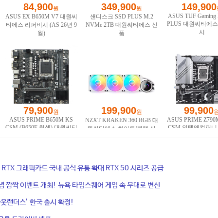
ce RTX 그래픽카드 국내 공식 유통 확대 RTX 50 시리즈 공급
기념 깜짝 이벤트 개최! 뉴욕 타임스퀘어 게임 속 무대로 변신
웃랜더스’ 한국 출시 확정!