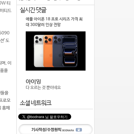
0W 티
실시간 댓글
리미티드
애플 아이폰 18 프로 시리즈 가격 최
대 300달러 인상 전망
5090
디션’도
며, 이
성품을
아이잉
다 오르는 것 뿐이네요
팬들을
 프로모
소셜 네트워크
식 홈페