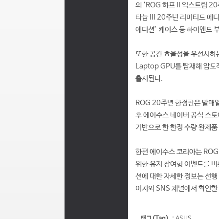
의 ‘ROG 하프 II 익스트림 
타늄 III 20주년 리미티드 
에디션’ 케이스 등 하이엔드 
또한 공간 효율성을 우선시하는 유
Laptop GPU를 탑재해 압
출시된다.
ROG 20주년 한정판은 발매
후 에이수스 네이버 공식 스토
기반으로 한 한정 수량 완제품 
한편 에이수스 코리아는 ROG 
위한 유저 참여형 이벤트를 비
션에 대한 자세한 정보는 선행
이지와 SNS 채널에서 확인할 
태그(Tag)
:
ASUS