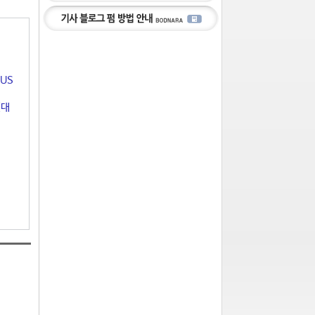
US
[대