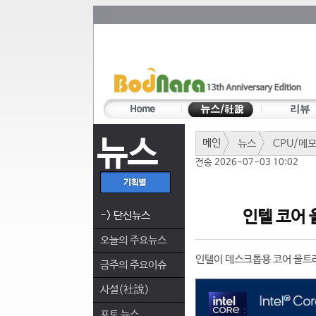
뉴스
메인
뉴스
CPU/메
전송 2026-07-03 10:02
인텔 코어 울
-> 단신뉴스
오늘의 주요뉴스
인텔이 데스크톱용 코어 울트라 
금주의 주요이슈
사설(社說)
포토 뉴스