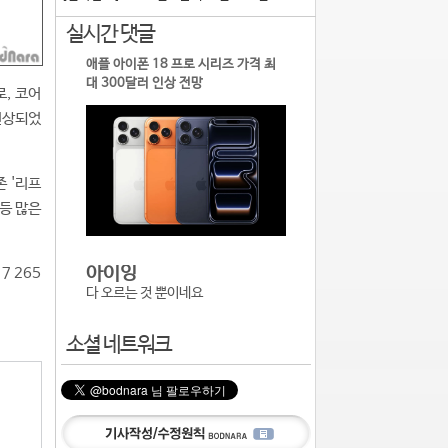
실시간 댓글
애플 아이폰 18 프로 시리즈 가격 최
대 300달러 인상 전망
로, 코어
 인상되었
존 '리프
 등 많은
아이잉
7 265
다 오르는 것 뿐이네요
소셜 네트워크