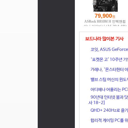
보드나라 많이본 기사
코잇, ASUS GeFor
‘포켓몬 고' 10주년 
가레나, ‘몬스터헌터 아
밸브 스팀 머신의 윈도
어디에나 어울리는 PCIe 
90년대 인터넷 붐과 닷
사 18-2]
QHD+ 240Hz로 즐기
합리적 게이밍 PC를 위한