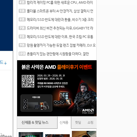
합리적 게이밍 PC를 위한 새로운 CPU, AMD 라이
젠 7 7700
폴더블 스마트폰 부터 AI 안경까지, 삼성 갤럭시 언
팩 20
메모리/SSD 반도체 대란과 환율, 비수기 3중 크리
를 맞는
드라이버 최신 버전 추천되는 이유,GIGABYTE 라
데온 RX 7
메모리/SSD 반도체 대란 이후, 한국 조립 PC 유통
시장은
망원 촬영까지 가능한 듀얼 렌즈 짐벌 카메라, DJI 오
즈
흔들리지 않는 편안함에 시원함을 더하다, 잘만
CNPS12X