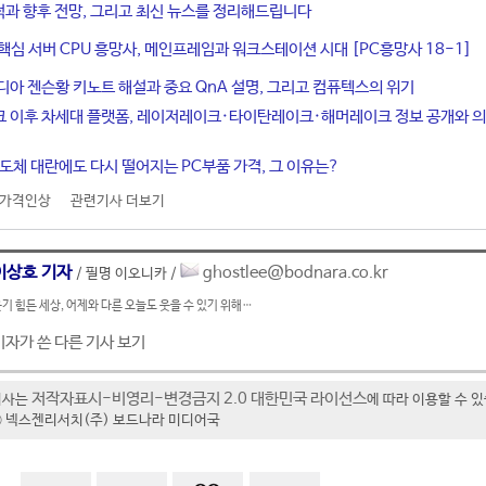
적과 향후 전망, 그리고 최신 뉴스를 정리해드립니다
 핵심 서버 CPU 흥망사, 메인프레임과 워크스테이션 시대 [PC흥망사 18-1]
디아 젠슨황 키노트 해설과 중요 QnA 설명, 그리고 컴퓨텍스의 위기
크 이후 차세대 플랫폼, 레이저레이크·타이탄레이크·해머레이크 정보 공개와 
반도체 대란에도 다시 떨어지는 PC부품 가격, 그 이유는?
가격인상
관련기사 더보기
이상호 기자
ghostlee@bodnara.co.kr
/ 필명 이오니카 /
기 힘든 세상, 어제와 다른 오늘도 웃을 수 있기 위해…
기자가 쓴 다른 기사 보기
저작자표시-비영리-변경금지 2.0 대한민국 라이선스
기사는
에 따라 이용할 수 
t ⓒ 넥스젠리서치(주) 보드나라 미디어국