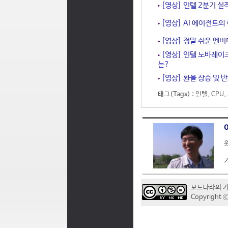
[영상] 인텔 2분기 실
[영상] AI 에이전트의
[영상] 정말 쉬운 엔비
[영상] 인텔 노바레이
는?
[영상] 환율 상승 및 
태그(Tags) :
인텔
,
CPU
,
웃
보드나라의 
Copyrigh