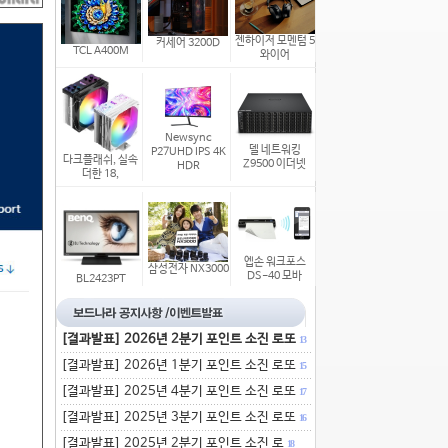
젠하이저 모멘텀 5
커세어 3200D
TCL A400M
와이어
Newsync
델 네트워킹
P27UHD IPS 4K
다크플래쉬, 실속
Z9500 이더넷
HDR
더한 18,
엡손 워크포스
삼성전자 NX3000
DS-40 모바
BL2423PT
[결과발표] 2026년 2분기 포인트 소진 로또
13
[결과발표] 2026년 1분기 포인트 소진 로또
15
[결과발표] 2025년 4분기 포인트 소진 로또
17
[결과발표] 2025년 3분기 포인트 소진 로또
16
[결과발표] 2025년 2분기 포인트 소진 로
18