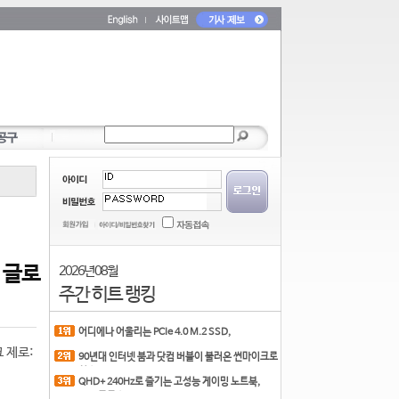
 글로
2026년 08월
주간 히트 랭킹
어디에나 어울리는 PCIe 4.0 M.2 SSD,
COLORFUL CN700 PR
 제로:
90년대 인터넷 붐과 닷컴 버블이 불러온 썬마이크로
시스
QHD+ 240Hz로 즐기는 고성능 게이밍 노트북,
MSI 크로스