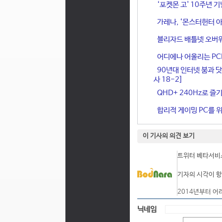
‘포켓몬 고' 10주년 
가레나, ‘몬스터헌터 아
블리자드 배틀넷 오버워
어디에나 어울리는 PCIe 
90년대 인터넷 붐과 닷
사 18-2]
QHD+ 240Hz로 즐기
합리적 게이밍 PC를 위한
이 기사의 의견 보기
트위터 베타서비스
기자의 시각이 항
2014년부터 어
닉네임