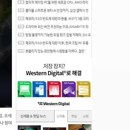
합리적 게이밍 PC를 위한 새로운 CPU, AMD 라이
젠 7 7700
폴더블 스마트폰 부터 AI 안경까지, 삼성 갤럭시 언
팩 20
메모리/SSD 반도체 대란과 환율, 비수기 3중 크리
를 맞는
드라이버 최신 버전 추천되는 이유,GIGABYTE 라
데온 RX 7
망원 촬영까지 가능한 듀얼 렌즈 짐벌 카메라, DJI 오
즈
메모리/SSD 반도체 대란 이후, 한국 조립 PC 유통
시장은
흔들리지 않는 편안함에 시원함을 더하다, 잘만
CNPS12X
럽, 오세
나 참여