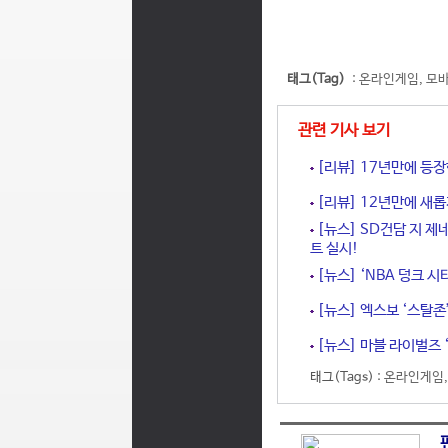
태그(Tag)
:
온라인게임
,
모
관련 기사 보기
[리뷰] 17년만에 등장
[리뷰] 12년만에 새롭
[뉴스] SD건담 지 제
트 실시!
[뉴스] ‘NBA 덩크 시
[뉴스] 엑스보 ‘스탈존’
[뉴스] 마블 라이벌즈 ‘
태그(Tags) :
온라인게임