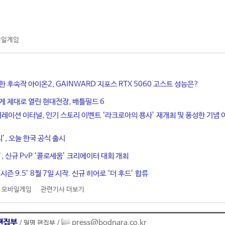
바일게임
한 후속작 아이온2, GAINWARD 지포스 RTX 5060 고스트 성능은?
게 제대로 열린 현대전장, 배틀필드 6
네레이션 이터널, 인기 스토리 이벤트 ‘라크로아의 용사’ 재개최 및 풍성한 기념 
티’, 오늘 한국 공식 출시
, 신규 PvP ‘콜로세움’ 크리에이터 대회 개최
시즌 9.5’ 8월 7일 시작. 신규 히어로 ‘더 후드’ 합류
,
모바일게임
관련기사 더보기
편집부
press@bodnara.co.kr
/ 필명 편집부 /