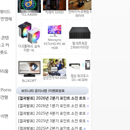
티 레이드
젠하이저 모멘텀 5
커세어 3200D
TCL A400M
와이어
을 반영해
동 콘텐
Newsync
델 네트워킹
P27UHD IPS 4K
하고 커
다크플래쉬, 실속
Z9500 이더넷
HDR
더한 18,
슬롯도
전리품
엡손 워크포스
삼성전자 NX3000
DS-40 모바
BL2423PT
Porin
이전할
[결과발표] 2026년 2분기 포인트 소진 로또
13
[결과발표] 2026년 1분기 포인트 소진 로또
15
[결과발표] 2025년 4분기 포인트 소진 로또
17
 이벤
[결과발표] 2025년 3분기 포인트 소진 로또
16
[결과발표] 2025년 2분기 포인트 소진 로
18