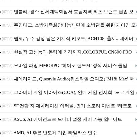
Crosshair X870E EDITION 20 국내 출시 예정
벤틀리, 광주 신세계백화점서 호남지역 최초 브랜드 팝업 오
[07/08]
픈
주연테크, 소방가족희망나눔재단에 소방관을 위한 게이밍 모
[07/08]
니터·스마트 펫 침대 기부
앱코, 우주 감성 담은 기계식 키보드 'ACH108' 출시.. 네이버
[07/08]
브랜드데이 기획전 진행
현실적 고성능과 용량에 가격까지,COLORFUL CN600 PRO
[07/08]
M.2 NVMe 디앤디컴 1TB
모바일 파밍 MMORPG ‘히어로 랜드M’ 정식 서비스 돌입
[07/08]
셰에라자드, Questyle Audio(퀘스타일 오디오) 'M18i Max' 국
[07/08]
내 정식 출시
그라비티 게임 어라이즈(GGA), 인디 게임 전시회 ‘도쿄 게임
[07/08]
던전 13’ 참가!
SD건담 지 제네레이션 이터널, 인기 스토리 이벤트 ‘라크로
[07/08]
아의 용사’ 재개최 및 풍성한 기념 이벤트 실시!
ASUS, AI 에이전트로 모니터 설정 제어 가능 업데이트
[07/08]
AMD, AI 추론 반도체 기업 타알라스 인수
[07/08]