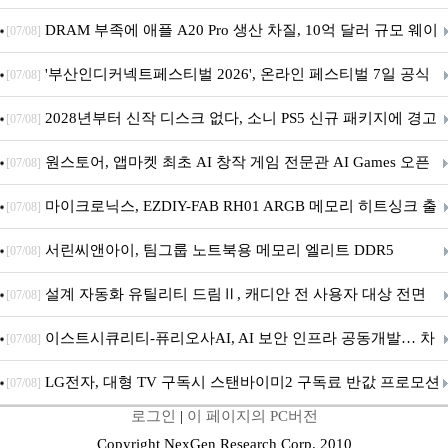
DRAM 부족에 애플 A20 Pro 생산 차질, 10억 달러 규모 웨이
[07/08]
퍼 대기
'부산인디커넥트페스티벌 2026', 온라인 페스티벌 7일 공식
[07/08]
개막... 22일간 진행
2028년부터 신작 디스크 없다, 소니 PS5 신규 패키지에 경고
[07/08]
문 추가
원스토어, 앱마켓 최초 AI 창작 게임 전문관 AI Games 오픈
[07/08]
마이크로닉스, EZDIY-FAB RH01 ARGB 메모리 히트싱크 출
[07/08]
시
서린씨앤아이, 팀그룹 노트북용 메모리 엘리트 DDR5
[07/08]
5600MHz 16GB 출시
설계 자동화 유틸리티 드림Ⅱ, 캐디안 전 사용자 대상 전면
[07/08]
무상 배포
이스트시큐리티-퓨리오사AI, AI 보안 인프라 공동개발… 차
[07/08]
세대 AI 보안 플랫폼 구축
LG전자, 대형 TV 구독시 스탠바이미2 구독료 반값 프로모션
[07/08]
로그인
|
이 페이지의 PC버전
Copyright NexGen Research Corp. 2010