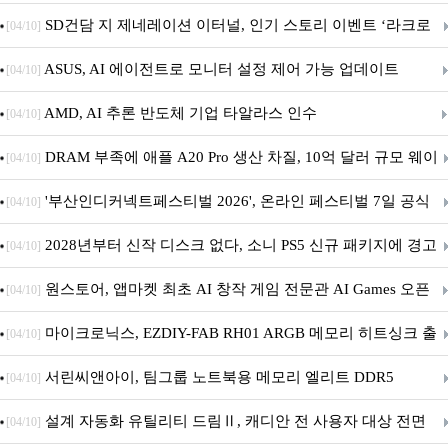
던전 13’ 참가!
SD건담 지 제네레이션 이터널, 인기 스토리 이벤트 ‘라크로
[04/10]
아의 용사’ 재개최 및 풍성한 기념 이벤트 실시!
ASUS, AI 에이전트로 모니터 설정 제어 가능 업데이트
[04/10]
AMD, AI 추론 반도체 기업 타알라스 인수
[04/10]
DRAM 부족에 애플 A20 Pro 생산 차질, 10억 달러 규모 웨이
[04/10]
퍼 대기
'부산인디커넥트페스티벌 2026', 온라인 페스티벌 7일 공식
[04/10]
개막... 22일간 진행
2028년부터 신작 디스크 없다, 소니 PS5 신규 패키지에 경고
[04/10]
문 추가
원스토어, 앱마켓 최초 AI 창작 게임 전문관 AI Games 오픈
[04/10]
마이크로닉스, EZDIY-FAB RH01 ARGB 메모리 히트싱크 출
[04/10]
시
서린씨앤아이, 팀그룹 노트북용 메모리 엘리트 DDR5
[04/10]
5600MHz 16GB 출시
설계 자동화 유틸리티 드림Ⅱ, 캐디안 전 사용자 대상 전면
[04/10]