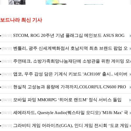
보드나라 최신 기사
STCOM, ROG 20주년 기념 플래그십 메인보드 ASUS ROG
[04/10]
Crosshair X870E EDITION 20 국내 출시 예정
벤틀리, 광주 신세계백화점서 호남지역 최초 브랜드 팝업 오
[04/10]
픈
주연테크, 소방가족희망나눔재단에 소방관을 위한 게이밍 모
[04/10]
니터·스마트 펫 침대 기부
앱코, 우주 감성 담은 기계식 키보드 'ACH108' 출시.. 네이버
[04/10]
브랜드데이 기획전 진행
현실적 고성능과 용량에 가격까지,COLORFUL CN600 PRO
[04/10]
M.2 NVMe 디앤디컴 1TB
모바일 파밍 MMORPG ‘히어로 랜드M’ 정식 서비스 돌입
[04/10]
셰에라자드, Questyle Audio(퀘스타일 오디오) 'M18i Max' 국
[04/10]
내 정식 출시
그라비티 게임 어라이즈(GGA), 인디 게임 전시회 ‘도쿄 게임
[04/10]