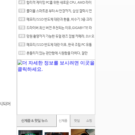
합리적 게이밍 PC를 위한 새로운 CPU, AMD 라이
젠 7 7700
폴더블 스마트폰 부터 AI 안경까지, 삼성 갤럭시 언
팩 20
메모리/SSD 반도체 대란과 환율, 비수기 3중 크리
를 맞는
드라이버 최신 버전 추천되는 이유,GIGABYTE 라
데온 RX 7
망원 촬영까지 가능한 듀얼 렌즈 짐벌 카메라, DJI 오
즈
메모리/SSD 반도체 대란 이후, 한국 조립 PC 유통
시장은
흔들리지 않는 편안함에 시원함을 더하다, 잘만
CNPS12X
전시되어