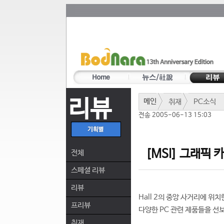
리뷰
메인
취재
PC소식
전송 2005-06-13 15:03
[MSI] 그래픽 카
전체
스페셜 리뷰
리뷰
Hall 2의 중앙 사거리에 위
프리뷰
다양한 PC 관련 제품들을 선
취재