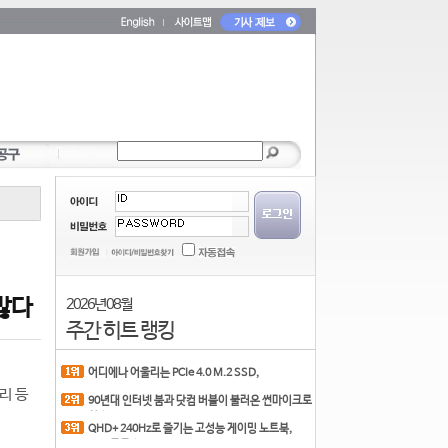
 많다
2026년 08월
주간 히트 랭킹
어디에나 어울리는 PCIe 4.0 M.2 SSD,
COLORFUL CN700 PR
리 등
90년대 인터넷 붐과 닷컴 버블이 불러온 썬마이크로
시스
QHD+ 240Hz로 즐기는 고성능 게이밍 노트북,
MSI 크로스