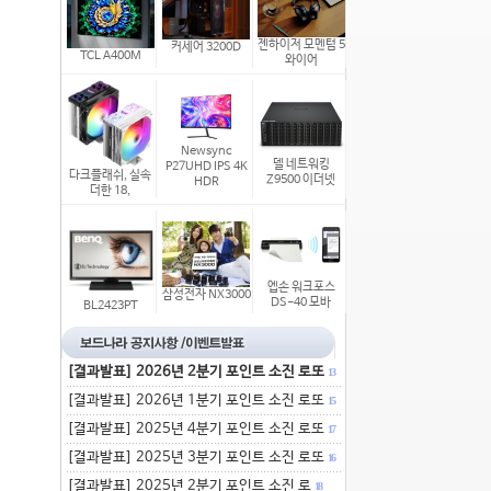
젠하이저 모멘텀 5
커세어 3200D
TCL A400M
와이어
Newsync
델 네트워킹
P27UHD IPS 4K
다크플래쉬, 실속
Z9500 이더넷
HDR
더한 18,
엡손 워크포스
삼성전자 NX3000
DS-40 모바
BL2423PT
[결과발표] 2026년 2분기 포인트 소진 로또
13
[결과발표] 2026년 1분기 포인트 소진 로또
15
[결과발표] 2025년 4분기 포인트 소진 로또
17
[결과발표] 2025년 3분기 포인트 소진 로또
16
[결과발표] 2025년 2분기 포인트 소진 로
18