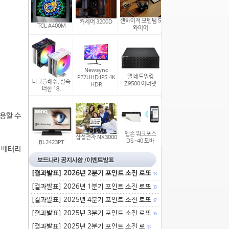
젠하이저 모멘텀 5
커세어 3200D
TCL A400M
와이어
Newsync
델 네트워킹
P27UHD IPS 4K
다크플래쉬, 실속
Z9500 이더넷
HDR
더한 18,
용할 수
엡손 워크포스
삼성전자 NX3000
DS-40 모바
BL2423PT
 배터리
[결과발표] 2026년 2분기 포인트 소진 로또
13
[결과발표] 2026년 1분기 포인트 소진 로또
15
[결과발표] 2025년 4분기 포인트 소진 로또
17
[결과발표] 2025년 3분기 포인트 소진 로또
16
[결과발표] 2025년 2분기 포인트 소진 로
18