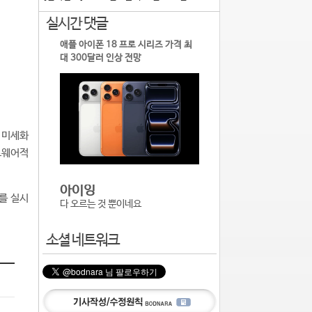
실시간 댓글
애플 아이폰 18 프로 시리즈 가격 최
대 300달러 인상 전망
 미세화
트웨어적
아이잉
P를 실시
다 오르는 것 뿐이네요
소셜 네트워크