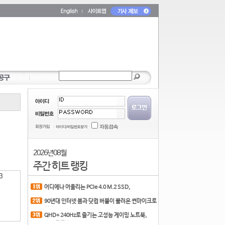
2026년 08월
주간 히트 랭킹
3
어디에나 어울리는 PCIe 4.0 M.2 SSD,
?
COLORFUL CN700 PR
90년대 인터넷 붐과 닷컴 버블이 불러온 썬마이크로
시스
QHD+ 240Hz로 즐기는 고성능 게이밍 노트북,
MSI 크로스