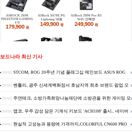
보드나라 최신 기사
STCOM, ROG 20주년 기념 플래그십 메인보드 ASUS ROG
[09/06]
Crosshair X870E EDITION 20 국내 출시 예정
벤틀리, 광주 신세계백화점서 호남지역 최초 브랜드 팝업 오
[09/06]
픈
주연테크, 소방가족희망나눔재단에 소방관을 위한 게이밍 모
[09/06]
니터·스마트 펫 침대 기부
앱코, 우주 감성 담은 기계식 키보드 'ACH108' 출시.. 네이버
[09/06]
브랜드데이 기획전 진행
현실적 고성능과 용량에 가격까지,COLORFUL CN600 PRO
[09/06]