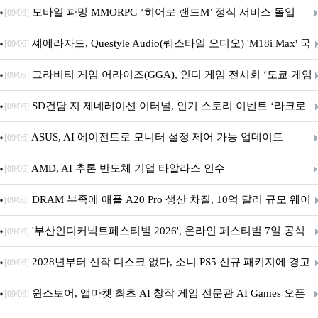
M.2 NVMe 디앤디컴 1TB
모바일 파밍 MMORPG ‘히어로 랜드M’ 정식 서비스 돌입
[09/06]
셰에라자드, Questyle Audio(퀘스타일 오디오) 'M18i Max' 국
[09/06]
내 정식 출시
그라비티 게임 어라이즈(GGA), 인디 게임 전시회 ‘도쿄 게임
[09/06]
던전 13’ 참가!
SD건담 지 제네레이션 이터널, 인기 스토리 이벤트 ‘라크로
[09/06]
아의 용사’ 재개최 및 풍성한 기념 이벤트 실시!
ASUS, AI 에이전트로 모니터 설정 제어 가능 업데이트
[09/06]
AMD, AI 추론 반도체 기업 타알라스 인수
[09/06]
DRAM 부족에 애플 A20 Pro 생산 차질, 10억 달러 규모 웨이
[09/06]
퍼 대기
'부산인디커넥트페스티벌 2026', 온라인 페스티벌 7일 공식
[09/06]
개막... 22일간 진행
2028년부터 신작 디스크 없다, 소니 PS5 신규 패키지에 경고
[09/06]
문 추가
원스토어, 앱마켓 최초 AI 창작 게임 전문관 AI Games 오픈
[09/06]