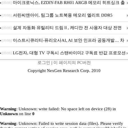
마이크로닉스, EZDIY-FAB RH01 ARGB 메모리 히트싱크 출
[09/06]
시
서린씨앤아이, 팀그룹 노트북용 메모리 엘리트 DDR5
[09/06]
5600MHz 16GB 출시
설계 자동화 유틸리티 드림Ⅱ, 캐디안 전 사용자 대상 전면
[09/06]
무상 배포
이스트시큐리티-퓨리오사AI, AI 보안 인프라 공동개발… 차
[09/06]
세대 AI 보안 플랫폼 구축
LG전자, 대형 TV 구독시 스탠바이미2 구독료 반값 프로모션
[09/06]
로그인
|
이 페이지의 PC버전
Copyright NexGen Research Corp. 2010
Warning
: Unknown: write failed: No space left on device (28) in
Unknown
on line
0
Warning
: Unknown: Failed to write session data (files). Please verify