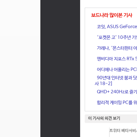
보드나라 많이본 기사
코잇, ASUS GeFor
‘포켓몬 고' 10주년 
가레나, ‘몬스터헌터 아
엔비디아 지포스 RTx 
어디에나 어울리는 PCIe 
90년대 인터넷 붐과 닷
사 18-2]
QHD+ 240Hz로 즐기
합리적 게이밍 PC를 위한
이 기사의 의견 보기
트위터 베타서비스