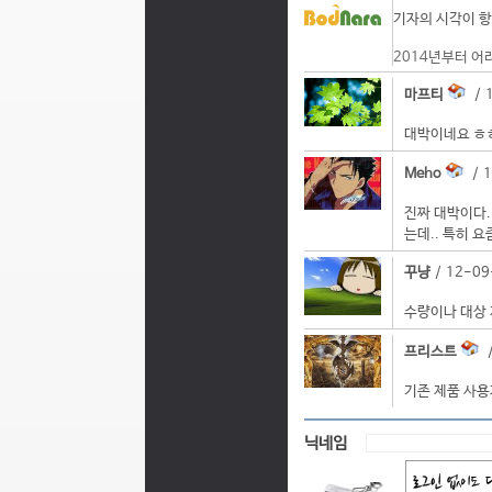
기자의 시각이 항
2014년부터 어
마프티
/ 1
대박이네요 ㅎㅎ
Meho
/ 1
진짜 대박이다.
는데.. 특히 
꾸냥
/ 12-09
수량이나 대상 
프리스트
/
기존 제품 사용
닉네임