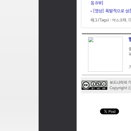
등 8부]
[영상] 폭발적으로 성장
태그(Tags) :
아스크텍
,
O
좋
실
보드나라의 
Copyrigh