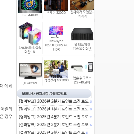
젠하이저 모멘텀 5
커세어 3200D
TCL A400M
와이어
Newsync
델 네트워킹
P27UHD IPS 4K
다크플래쉬, 실속
Z9500 이더넷
HDR
더한 18,
엡손 워크포스
삼성전자 NX3000
DS-40 모바
BL2423PT
세대 에베
[결과발표] 2026년 2분기 포인트 소진 로또
13
, 어질리
[결과발표] 2026년 1분기 포인트 소진 로또
15
은 경우
[결과발표] 2025년 4분기 포인트 소진 로또
17
[결과발표] 2025년 3분기 포인트 소진 로또
16
[결과발표] 2025년 2분기 포인트 소진 로
18