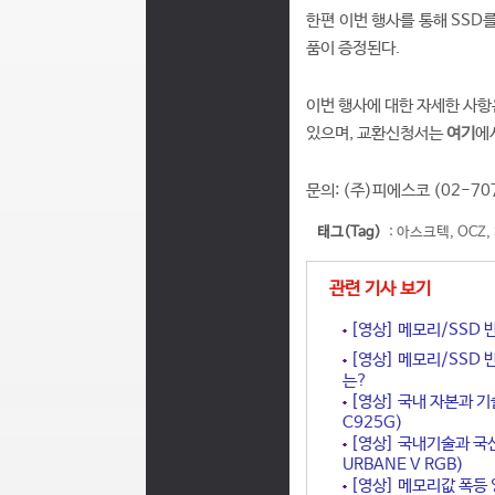
한편 이번 행사를 통해 SSD
품이 증정된다.
이번 행사에 대한 자세한 사항
있으며, 교환신청서는
여기
에
문의: (주)피에스코 (02-70
태그(Tag)
:
아스크텍
,
OCZ
,
관련 기사 보기
[영상] 메모리/SSD 
[영상] 메모리/SSD 
는?
[영상] 국내 자본과 기술
C925G)
[영상] 국내기술과 국산
URBANE V RGB)
[영상] 메모리값 폭등 