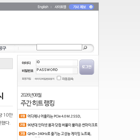
시
2026년 08월
주간 히트 랭킹
량 10만
어디에나 어울리는 PCIe 4.0 M.2 SSD,
COLORFUL CN700 PR
전했다.
90년대 인터넷 붐과 닷컴 버블이 불러온 썬마이크로
시스
QHD+ 240Hz로 즐기는 고성능 게이밍 노트북,
MSI 크로스