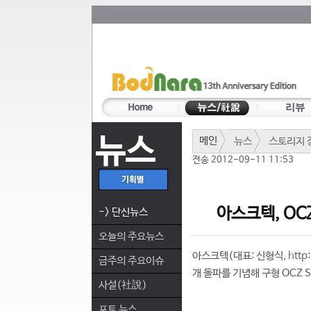
뉴스
메인
뉴스
스토리지 
전송 2012-09-11 11:53
아스크텍, OC
-> 단신뉴스
오늘의 주요뉴스
아스크텍(대표: 신형식,
http
금주의 주요이슈
개 돌파를 기념해 구형 OCZ 
사설(社說)
포토 뉴스