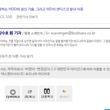
하는 HDD와 최신 기술, 그리고 WD의 샌디스크 분사 이유
CZ
,
SSD
관련기사 더보기
방수호 前 기자
scavenger@bodnara.co.kr
/ 필명 스캐빈저 /
아하는 것을 직업으로 삼으면 삶의 낙이 사라진다는 말을 들어봤지만 보드나라의 일원이 되었다. 그 말은
이었지만 더 빨리 보드나라 기사를 접할 수 있어서 큰 후회는 되지 않는다.
기자가 쓴 다른 기사 보기
저작자표시-비영리-변경금지 2.0 대한민국 라이선스
기사는
에 따라 이용할 수 
t ⓒ 넥스젠리서치(주) 보드나라 미디어국