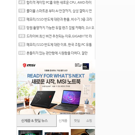
합리적 게이밍 PC를 위한 새로운 CPU, AMD 라이
젠 7 7700
폴더블 스마트폰 부터 AI 안경까지, 삼성 갤럭시 언
팩 20
메모리/SSD 반도체 대란과 환율, 비수기 3중 크리
를 맞는
망원 촬영까지 가능한 듀얼 렌즈 짐벌 카메라, DJI 오
즈
드라이버 최신 버전 추천되는 이유,GIGABYTE 라
데온 RX 7
메모리/SSD 반도체 대란 이후, 한국 조립 PC 유통
시장은
흔들리지 않는 편안함에 시원함을 더하다, 잘만
CNPS12X