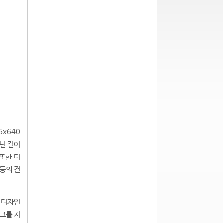
x640
아닌 길이
또한 더
 등의 컨
 디자인
워크를 지