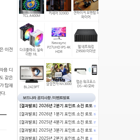
젠하이저 모멘텀 5
커세어 3200D
TCL A400M
와이어
Newsync
델 네트워킹
P27UHD IPS 4K
은 이전
다크플래쉬, 실속
Z9500 이더넷
HDR
더한 18,
비자용 디
도 같은
엡손 워크포스
삼성전자 NX3000
크가 탑재
DS-40 모바
BL2423PT
다.
[결과발표] 2026년 2분기 포인트 소진 로또
13
[결과발표] 2026년 1분기 포인트 소진 로또
15
[결과발표] 2025년 4분기 포인트 소진 로또
17
[결과발표] 2025년 3분기 포인트 소진 로또
16
[결과발표] 2025년 2분기 포인트 소진 로
18