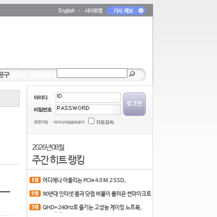
2026년 08월
주간 히트 랭킹
어디에나 어울리는 PCIe 4.0 M.2 SSD,
COLORFUL CN700 PR
90년대 인터넷 붐과 닷컴 버블이 불러온 썬마이크로
시스
QHD+ 240Hz로 즐기는 고성능 게이밍 노트북,
MSI 크로스