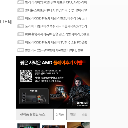
합리적 게이밍 PC를 위한 새로운 CPU, AMD 라이
젠 7 7700
폴더블 스마트폰 부터 AI 안경까지, 삼성 갤럭시 언
팩 20
메모리/SSD 반도체 대란과 환율, 비수기 3중 크리
LTE 네
를 맞는
드라이버 최신 버전 추천되는 이유,GIGABYTE 라
데온 RX 7
망원 촬영까지 가능한 듀얼 렌즈 짐벌 카메라, DJI 오
즈
메모리/SSD 반도체 대란 이후, 한국 조립 PC 유통
시장은
흔들리지 않는 편안함에 시원함을 더하다, 잘만
CNPS12X