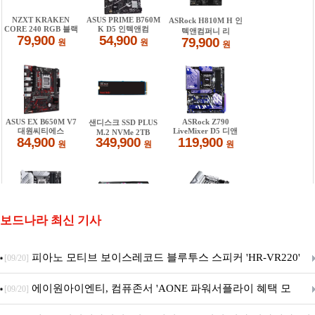
보드나라 최신 기사
피아노 모티브 보이스레코드 블루투스 스피커 'HR-VR220'
[09/20]
출시
에이원아이엔티, 컴퓨존서 'AONE 파워서플라이 혜택 모
[09/20]