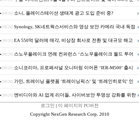
차 서비스 종료
소니, 플레이스테이션 생태계 광고 도입 준비 중?
[09/20]
Synology, SK네트웍스서비스와 영상 보안 카메라 국내 독점
[09/20]
판매 파트너십 체결
EA 550억 달러에 매각, 비상장 회사로 전환 및 대규모 해고
[09/20]
전망
스노우플레이크 연례 컨퍼런스 ‘스노우플레이크 월드 투어
[09/20]
서울’ 개최
소니코리아, 프로페셔널 모니터링 이어폰 ‘IER-M500’ 출시
[09/20]
가민, 트레이닝 플랫폼 '트레이닝픽스' 및 '트레인히로익' 인
[09/20]
수로 선수와 코치에 맞춤형 훈련 지원 확대
엔비디아와 AI 업계 리더들, 사이버보안 투명성 강화를 위한
[09/20]
로그인
|
이 페이지의 PC버전
SAFE 가이드라인 제안
Copyright NexGen Research Corp. 2010