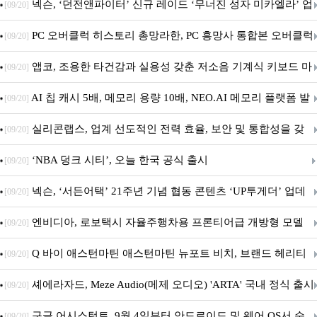
음.ZIP' 이벤트 진행
넥슨, ‘던전앤파이터’ 신규 레이드 ‘무너진 성자 미카엘라’ 업
[09/20]
데이트!
PC 오버클럭 히스토리 총망라한, PC 흥망사 통합본 오버클럭
[09/20]
특집(1-4편)
앱코, 조용한 타건감과 실용성 갖춘 저소음 기계식 키보드 마
[09/20]
우스 세트 'KM580' 출시
AI 칩 캐시 5배, 메모리 용량 10배, NEO.AI 메모리 플랫폼 발
[09/20]
표
실리콘랩스, 업계 선도적인 전력 효율, 보안 및 통합성을 갖
[09/20]
춘 초저전력 블루투스 LE SoC ‘BG2B’ 공개
‘NBA 덩크 시티’, 오늘 한국 공식 출시
[09/20]
넥슨, ‘서든어택’ 21주년 기념 협동 콘텐츠 ‘UP투게더’ 업데
[09/20]
이트
엔비디아, 로보택시 자율주행차용 프론티어급 개방형 모델
[09/20]
‘알파마요 2 슈퍼’ 상업적 이용 가능
Q 바이 애스턴마틴 애스턴마틴 뉴포트 비치, 브랜드 헤리티
[09/20]
지 담은 ‘헤리티지 에디션 컬렉션’ 공개
셰에라자드, Meze Audio(메제 오디오) 'ARTA' 국내 정식 출시
[09/20]
구글 어시스턴트, 9월 4일부터 안드로이드 및 웨어 OS서 순
[09/20]