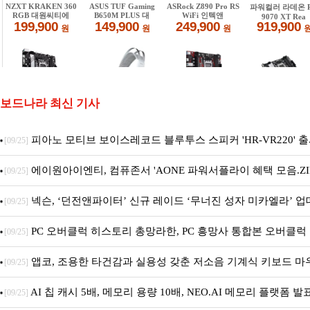
보드나라 최신 기사
피아노 모티브 보이스레코드 블루투스 스피커 'HR-VR220' 
[09/25]
에이원아이엔티, 컴퓨존서 'AONE 파워서플라이 혜택 모음.ZI
[09/25]
진행
넥슨, ‘던전앤파이터’ 신규 레이드 ‘무너진 성자 미카엘라’ 업
[09/25]
PC 오버클럭 히스토리 총망라한, PC 흥망사 통합본 오버클럭 특
[09/25]
편)
앱코, 조용한 타건감과 실용성 갖춘 저소음 기계식 키보드 마
[09/25]
'KM580' 출시
AI 칩 캐시 5배, 메모리 용량 10배, NEO.AI 메모리 플랫폼 발
[09/25]