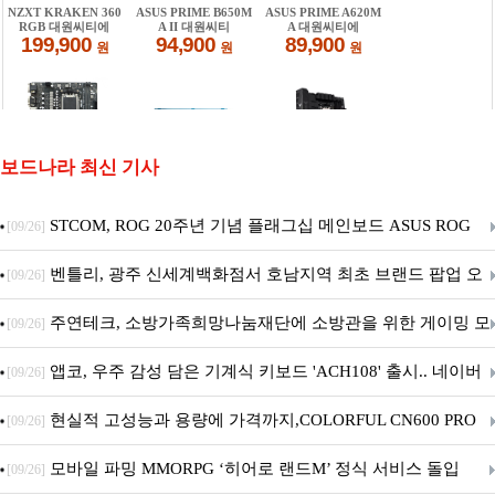
보드나라 최신 기사
STCOM, ROG 20주년 기념 플래그십 메인보드 ASUS ROG
[09/26]
Crosshair X870E EDITION 20 국내 출시 예정
벤틀리, 광주 신세계백화점서 호남지역 최초 브랜드 팝업 오
[09/26]
픈
주연테크, 소방가족희망나눔재단에 소방관을 위한 게이밍 모
[09/26]
니터·스마트 펫 침대 기부
앱코, 우주 감성 담은 기계식 키보드 'ACH108' 출시.. 네이버
[09/26]
브랜드데이 기획전 진행
현실적 고성능과 용량에 가격까지,COLORFUL CN600 PRO
[09/26]
M.2 NVMe 디앤디컴 1TB
모바일 파밍 MMORPG ‘히어로 랜드M’ 정식 서비스 돌입
[09/26]