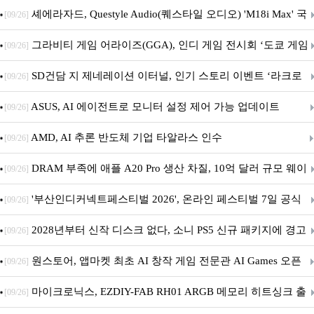
셰에라자드, Questyle Audio(퀘스타일 오디오) 'M18i Max' 국
[09/26]
내 정식 출시
그라비티 게임 어라이즈(GGA), 인디 게임 전시회 ‘도쿄 게임
[09/26]
던전 13’ 참가!
SD건담 지 제네레이션 이터널, 인기 스토리 이벤트 ‘라크로
[09/26]
아의 용사’ 재개최 및 풍성한 기념 이벤트 실시!
ASUS, AI 에이전트로 모니터 설정 제어 가능 업데이트
[09/26]
AMD, AI 추론 반도체 기업 타알라스 인수
[09/26]
DRAM 부족에 애플 A20 Pro 생산 차질, 10억 달러 규모 웨이
[09/26]
퍼 대기
'부산인디커넥트페스티벌 2026', 온라인 페스티벌 7일 공식
[09/26]
개막... 22일간 진행
2028년부터 신작 디스크 없다, 소니 PS5 신규 패키지에 경고
[09/26]
문 추가
원스토어, 앱마켓 최초 AI 창작 게임 전문관 AI Games 오픈
[09/26]
마이크로닉스, EZDIY-FAB RH01 ARGB 메모리 히트싱크 출
[09/26]