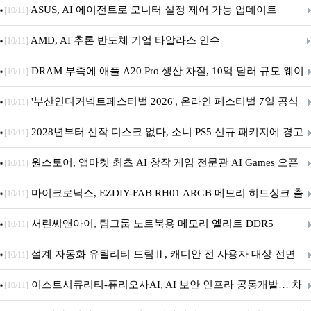
아의 용사’ 재개최 및 풍성한 기념 이벤트 실시!
ASUS, AI 에이전트로 모니터 설정 제어 가능 업데이트
[10/11]
AMD, AI 추론 반도체 기업 타알라스 인수
[10/11]
DRAM 부족에 애플 A20 Pro 생산 차질, 10억 달러 규모 웨이
[10/11]
퍼 대기
'부산인디커넥트페스티벌 2026', 온라인 페스티벌 7일 공식
[10/11]
개막... 22일간 진행
2028년부터 신작 디스크 없다, 소니 PS5 신규 패키지에 경고
[10/11]
문 추가
원스토어, 앱마켓 최초 AI 창작 게임 전문관 AI Games 오픈
[10/11]
마이크로닉스, EZDIY-FAB RH01 ARGB 메모리 히트싱크 출
[10/11]
시
서린씨앤아이, 팀그룹 노트북용 메모리 엘리트 DDR5
[10/11]
5600MHz 16GB 출시
설계 자동화 유틸리티 드림Ⅱ, 캐디안 전 사용자 대상 전면
[10/11]
무상 배포
이스트시큐리티-퓨리오사AI, AI 보안 인프라 공동개발… 차
[10/11]