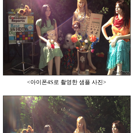
<아이폰4S로 촬영한 샘플 사진>