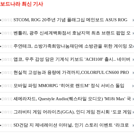
보드나라 최신 기사
STCOM, ROG 20주년 기념 플래그십 메인보드 ASUS ROG
[10/11]
Crosshair X870E EDITION 20 국내 출시 예정
벤틀리, 광주 신세계백화점서 호남지역 최초 브랜드 팝업 오
[10/11]
픈
주연테크, 소방가족희망나눔재단에 소방관을 위한 게이밍 모
[10/11]
니터·스마트 펫 침대 기부
앱코, 우주 감성 담은 기계식 키보드 'ACH108' 출시.. 네이버
[10/11]
브랜드데이 기획전 진행
현실적 고성능과 용량에 가격까지,COLORFUL CN600 PRO
[10/11]
M.2 NVMe 디앤디컴 1TB
모바일 파밍 MMORPG ‘히어로 랜드M’ 정식 서비스 돌입
[10/11]
셰에라자드, Questyle Audio(퀘스타일 오디오) 'M18i Max' 국
[10/11]
내 정식 출시
그라비티 게임 어라이즈(GGA), 인디 게임 전시회 ‘도쿄 게임
[10/11]
던전 13’ 참가!
SD건담 지 제네레이션 이터널, 인기 스토리 이벤트 ‘라크로
[10/11]