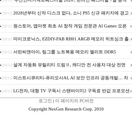
'부산인디커넥트페스티벌 2026', 온라인 페스티벌 7일 공식
[10/11]
개막... 22일간 진행
2028년부터 신작 디스크 없다, 소니 PS5 신규 패키지에 경고
[10/11]
문 추가
원스토어, 앱마켓 최초 AI 창작 게임 전문관 AI Games 오픈
[10/11]
마이크로닉스, EZDIY-FAB RH01 ARGB 메모리 히트싱크 출
[10/11]
시
서린씨앤아이, 팀그룹 노트북용 메모리 엘리트 DDR5
[10/11]
5600MHz 16GB 출시
설계 자동화 유틸리티 드림Ⅱ, 캐디안 전 사용자 대상 전면
[10/11]
무상 배포
이스트시큐리티-퓨리오사AI, AI 보안 인프라 공동개발… 차
[10/11]
세대 AI 보안 플랫폼 구축
LG전자, 대형 TV 구독시 스탠바이미2 구독료 반값 프로모션
[10/11]
로그인
|
이 페이지의 PC버전
Copyright NexGen Research Corp. 2010