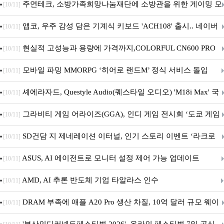
픈
주연테크, 소방가족희망나눔재단에 소방관을 위한 게이밍 모
[10/11]
니터·스마트 펫 침대 기부
앱코, 우주 감성 담은 기계식 키보드 'ACH108' 출시.. 네이버
[10/11]
브랜드데이 기획전 진행
현실적 고성능과 용량에 가격까지,COLORFUL CN600 PRO
[10/11]
M.2 NVMe 디앤디컴 1TB
모바일 파밍 MMORPG ‘히어로 랜드M’ 정식 서비스 돌입
[10/11]
셰에라자드, Questyle Audio(퀘스타일 오디오) 'M18i Max' 국
[10/11]
내 정식 출시
그라비티 게임 어라이즈(GGA), 인디 게임 전시회 ‘도쿄 게임
[10/11]
던전 13’ 참가!
SD건담 지 제네레이션 이터널, 인기 스토리 이벤트 ‘라크로
[10/11]
아의 용사’ 재개최 및 풍성한 기념 이벤트 실시!
ASUS, AI 에이전트로 모니터 설정 제어 가능 업데이트
[10/11]
AMD, AI 추론 반도체 기업 타알라스 인수
[10/11]
DRAM 부족에 애플 A20 Pro 생산 차질, 10억 달러 규모 웨이
[10/11]
퍼 대기