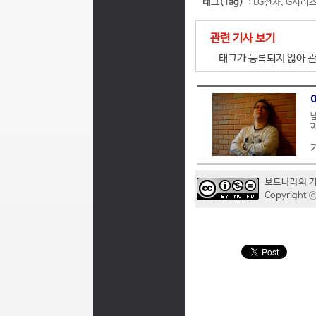
태그(Tag)
:
LG전자
,
G시리즈
관련 기사 보기
태그가 등록되지 않아 관
남
쩌
보드나라의 
Copyrigh