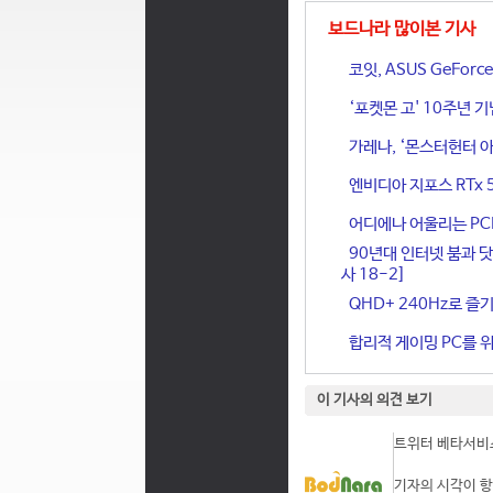
보드나라 많이본 기사
코잇, ASUS GeFor
‘포켓몬 고' 10주년 
가레나, ‘몬스터헌터 아
엔비디아 지포스 RTx 
어디에나 어울리는 PCIe 
90년대 인터넷 붐과 닷
사 18-2]
QHD+ 240Hz로 즐기
합리적 게이밍 PC를 위한
이 기사의 의견 보기
트위터 베타서비스
기자의 시각이 항