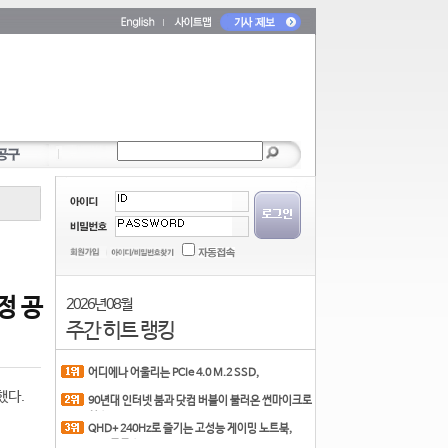
정 공
2026년 08월
주간 히트 랭킹
어디에나 어울리는 PCIe 4.0 M.2 SSD,
COLORFUL CN700 PR
했다.
90년대 인터넷 붐과 닷컴 버블이 불러온 썬마이크로
시스
QHD+ 240Hz로 즐기는 고성능 게이밍 노트북,
MSI 크로스