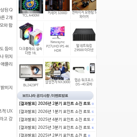
향상된 Q
젠하이저 모멘텀 5
커세어 3200D
TCL A400M
와이어
른 2개
메모와 함
Newsync
델 네트워킹
P27UHD IPS 4K
속도 등이
다크플래쉬, 실속
Z9500 이더넷
HDR
더한 18,
나 위치
' 애플리
엡손 워크포스
삼성전자 NX3000
DS-40 모바
BL2423PT
 밝히지
[결과발표] 2026년 2분기 포인트 소진 로또
13
적 UX
[결과발표] 2026년 1분기 포인트 소진 로또
15
라고 강
[결과발표] 2025년 4분기 포인트 소진 로또
17
[결과발표] 2025년 3분기 포인트 소진 로또
16
[결과발표] 2025년 2분기 포인트 소진 로
18