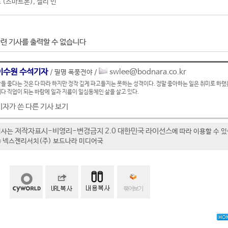
 (스마트폰)
,
젤리 빈
련 기사를 출력할 수 없습니다
이수원 수석기자
swlee@bodnara.co.kr
/ 필명 폭풍전야 /
들 좋다는 것은 다 따라 하지만 정작 깊게 파고들지는 못하는 성격이다. 정말 좋아하는 일은 취미로 하랬
다 직업이 되는 바람에 일과 지름이 일심동체인 삶을 살고 있다.
기자가 쓴 다른 기사 보기
저작자표시-비영리-변경금지 2.0 대한민국 라이선스
기사는
에 따라 이용할 수 
t ⓒ 넥스젠리서치(주) 보드나라 미디어국