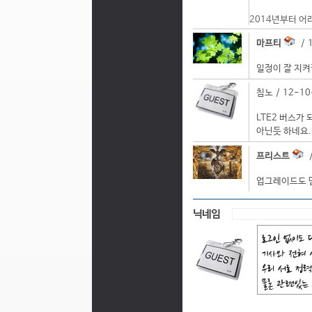
2014년부터 어
마프티
/ 1
일정이 잘 지켜
침노 / 12-10
LTE2 버스가
아닌듯 하네요.
프리스트
/
업그레이드도 맘
닉네임