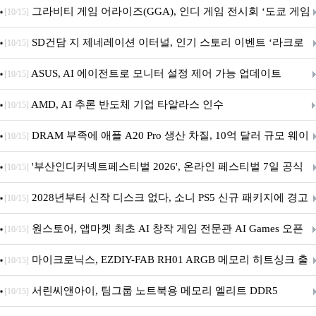
내 정식 출시
그라비티 게임 어라이즈(GGA), 인디 게임 전시회 ‘도쿄 게임
[10/15]
던전 13’ 참가!
SD건담 지 제네레이션 이터널, 인기 스토리 이벤트 ‘라크로
[10/15]
아의 용사’ 재개최 및 풍성한 기념 이벤트 실시!
ASUS, AI 에이전트로 모니터 설정 제어 가능 업데이트
[10/15]
AMD, AI 추론 반도체 기업 타알라스 인수
[10/15]
DRAM 부족에 애플 A20 Pro 생산 차질, 10억 달러 규모 웨이
[10/15]
퍼 대기
'부산인디커넥트페스티벌 2026', 온라인 페스티벌 7일 공식
[10/15]
개막... 22일간 진행
2028년부터 신작 디스크 없다, 소니 PS5 신규 패키지에 경고
[10/15]
문 추가
원스토어, 앱마켓 최초 AI 창작 게임 전문관 AI Games 오픈
[10/15]
마이크로닉스, EZDIY-FAB RH01 ARGB 메모리 히트싱크 출
[10/15]
시
서린씨앤아이, 팀그룹 노트북용 메모리 엘리트 DDR5
[10/15]