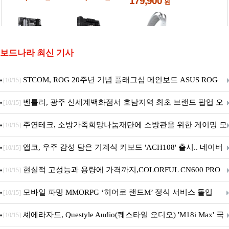
보드나라 최신 기사
STCOM, ROG 20주년 기념 플래그십 메인보드 ASUS ROG
[10/15]
Crosshair X870E EDITION 20 국내 출시 예정
벤틀리, 광주 신세계백화점서 호남지역 최초 브랜드 팝업 오
[10/15]
픈
주연테크, 소방가족희망나눔재단에 소방관을 위한 게이밍 모
[10/15]
니터·스마트 펫 침대 기부
앱코, 우주 감성 담은 기계식 키보드 'ACH108' 출시.. 네이버
[10/15]
브랜드데이 기획전 진행
현실적 고성능과 용량에 가격까지,COLORFUL CN600 PRO
[10/15]
M.2 NVMe 디앤디컴 1TB
모바일 파밍 MMORPG ‘히어로 랜드M’ 정식 서비스 돌입
[10/15]
셰에라자드, Questyle Audio(퀘스타일 오디오) 'M18i Max' 국
[10/15]