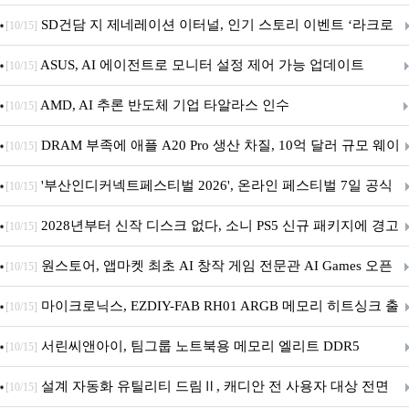
던전 13’ 참가!
SD건담 지 제네레이션 이터널, 인기 스토리 이벤트 ‘라크로
[10/15]
아의 용사’ 재개최 및 풍성한 기념 이벤트 실시!
ASUS, AI 에이전트로 모니터 설정 제어 가능 업데이트
[10/15]
AMD, AI 추론 반도체 기업 타알라스 인수
[10/15]
DRAM 부족에 애플 A20 Pro 생산 차질, 10억 달러 규모 웨이
[10/15]
퍼 대기
'부산인디커넥트페스티벌 2026', 온라인 페스티벌 7일 공식
[10/15]
개막... 22일간 진행
2028년부터 신작 디스크 없다, 소니 PS5 신규 패키지에 경고
[10/15]
문 추가
원스토어, 앱마켓 최초 AI 창작 게임 전문관 AI Games 오픈
[10/15]
마이크로닉스, EZDIY-FAB RH01 ARGB 메모리 히트싱크 출
[10/15]
시
서린씨앤아이, 팀그룹 노트북용 메모리 엘리트 DDR5
[10/15]
5600MHz 16GB 출시
설계 자동화 유틸리티 드림Ⅱ, 캐디안 전 사용자 대상 전면
[10/15]