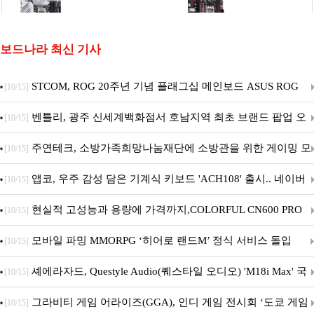
보드나라 최신 기사
STCOM, ROG 20주년 기념 플래그십 메인보드 ASUS ROG
[10/15]
Crosshair X870E EDITION 20 국내 출시 예정
벤틀리, 광주 신세계백화점서 호남지역 최초 브랜드 팝업 오
[10/15]
픈
주연테크, 소방가족희망나눔재단에 소방관을 위한 게이밍 모
[10/15]
니터·스마트 펫 침대 기부
앱코, 우주 감성 담은 기계식 키보드 'ACH108' 출시.. 네이버
[10/15]
브랜드데이 기획전 진행
현실적 고성능과 용량에 가격까지,COLORFUL CN600 PRO
[10/15]
M.2 NVMe 디앤디컴 1TB
모바일 파밍 MMORPG ‘히어로 랜드M’ 정식 서비스 돌입
[10/15]
셰에라자드, Questyle Audio(퀘스타일 오디오) 'M18i Max' 국
[10/15]
내 정식 출시
그라비티 게임 어라이즈(GGA), 인디 게임 전시회 ‘도쿄 게임
[10/15]