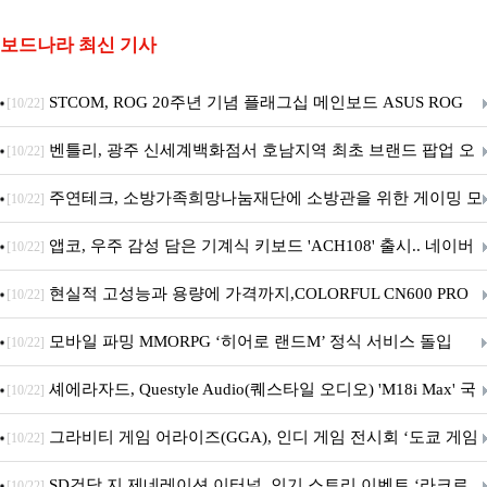
보드나라 최신 기사
STCOM, ROG 20주년 기념 플래그십 메인보드 ASUS ROG
[10/22]
Crosshair X870E EDITION 20 국내 출시 예정
벤틀리, 광주 신세계백화점서 호남지역 최초 브랜드 팝업 오
[10/22]
픈
주연테크, 소방가족희망나눔재단에 소방관을 위한 게이밍 모
[10/22]
니터·스마트 펫 침대 기부
앱코, 우주 감성 담은 기계식 키보드 'ACH108' 출시.. 네이버
[10/22]
브랜드데이 기획전 진행
현실적 고성능과 용량에 가격까지,COLORFUL CN600 PRO
[10/22]
M.2 NVMe 디앤디컴 1TB
모바일 파밍 MMORPG ‘히어로 랜드M’ 정식 서비스 돌입
[10/22]
셰에라자드, Questyle Audio(퀘스타일 오디오) 'M18i Max' 국
[10/22]
내 정식 출시
그라비티 게임 어라이즈(GGA), 인디 게임 전시회 ‘도쿄 게임
[10/22]
던전 13’ 참가!
SD건담 지 제네레이션 이터널, 인기 스토리 이벤트 ‘라크로
[10/22]