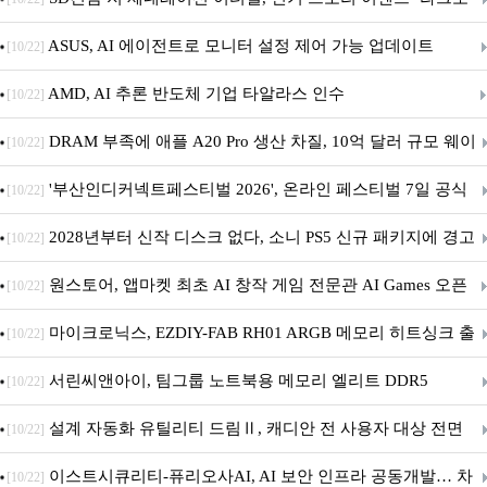
아의 용사’ 재개최 및 풍성한 기념 이벤트 실시!
ASUS, AI 에이전트로 모니터 설정 제어 가능 업데이트
[10/22]
AMD, AI 추론 반도체 기업 타알라스 인수
[10/22]
DRAM 부족에 애플 A20 Pro 생산 차질, 10억 달러 규모 웨이
[10/22]
퍼 대기
'부산인디커넥트페스티벌 2026', 온라인 페스티벌 7일 공식
[10/22]
개막... 22일간 진행
2028년부터 신작 디스크 없다, 소니 PS5 신규 패키지에 경고
[10/22]
문 추가
원스토어, 앱마켓 최초 AI 창작 게임 전문관 AI Games 오픈
[10/22]
마이크로닉스, EZDIY-FAB RH01 ARGB 메모리 히트싱크 출
[10/22]
시
서린씨앤아이, 팀그룹 노트북용 메모리 엘리트 DDR5
[10/22]
5600MHz 16GB 출시
설계 자동화 유틸리티 드림Ⅱ, 캐디안 전 사용자 대상 전면
[10/22]
무상 배포
이스트시큐리티-퓨리오사AI, AI 보안 인프라 공동개발… 차
[10/22]