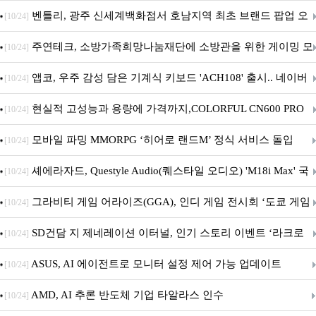
Crosshair X870E EDITION 20 국내 출시 예정
벤틀리, 광주 신세계백화점서 호남지역 최초 브랜드 팝업 오
[10/24]
픈
주연테크, 소방가족희망나눔재단에 소방관을 위한 게이밍 모
[10/24]
니터·스마트 펫 침대 기부
앱코, 우주 감성 담은 기계식 키보드 'ACH108' 출시.. 네이버
[10/24]
브랜드데이 기획전 진행
현실적 고성능과 용량에 가격까지,COLORFUL CN600 PRO
[10/24]
M.2 NVMe 디앤디컴 1TB
모바일 파밍 MMORPG ‘히어로 랜드M’ 정식 서비스 돌입
[10/24]
셰에라자드, Questyle Audio(퀘스타일 오디오) 'M18i Max' 국
[10/24]
내 정식 출시
그라비티 게임 어라이즈(GGA), 인디 게임 전시회 ‘도쿄 게임
[10/24]
던전 13’ 참가!
SD건담 지 제네레이션 이터널, 인기 스토리 이벤트 ‘라크로
[10/24]
아의 용사’ 재개최 및 풍성한 기념 이벤트 실시!
ASUS, AI 에이전트로 모니터 설정 제어 가능 업데이트
[10/24]
AMD, AI 추론 반도체 기업 타알라스 인수
[10/24]