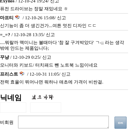
Exynos
/ 12-10-24 19:24/
신고
퓨전 드라이브는 정말 재밌네요 ㅎ
마프티
/ 12-10-26 15:08/
신고
신기능이 좀 더 생긴건가...여튼 멋진 디자인 ㄷㄷ
=_=?
/ 12-10-28 13:35/
신고
....뭐랄까 맥미니는 볼때마다 '참 잘 구겨박았다' ㄱ-;; 라는 생각
밖에 안드는 제품입니다;
꾸냥
/ 12-10-29 0:25/
신고
모니터와 키보드/ 터치패드 뺀 노트북 느낌이네요
프리스트
/ 12-10-31 11:05/
신고
전력 효율이 뛰어나면 뭐하나 애초에 가격이 비싼걸.
닉네임
비회원