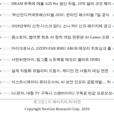
DRAM 부족에 애플 A20 Pro 생산 차질, 10억 달러 규모 웨이
[10/24]
퍼 대기
'부산인디커넥트페스티벌 2026', 온라인 페스티벌 7일 공식
[10/24]
개막... 22일간 진행
2028년부터 신작 디스크 없다, 소니 PS5 신규 패키지에 경고
[10/24]
문 추가
원스토어, 앱마켓 최초 AI 창작 게임 전문관 AI Games 오픈
[10/24]
마이크로닉스, EZDIY-FAB RH01 ARGB 메모리 히트싱크 출
[10/24]
시
서린씨앤아이, 팀그룹 노트북용 메모리 엘리트 DDR5
[10/24]
5600MHz 16GB 출시
설계 자동화 유틸리티 드림Ⅱ, 캐디안 전 사용자 대상 전면
[10/24]
무상 배포
이스트시큐리티-퓨리오사AI, AI 보안 인프라 공동개발… 차
[10/24]
세대 AI 보안 플랫폼 구축
LG전자, 대형 TV 구독시 스탠바이미2 구독료 반값 프로모션
[10/24]
로그인
|
이 페이지의 PC버전
Copyright NexGen Research Corp. 2010