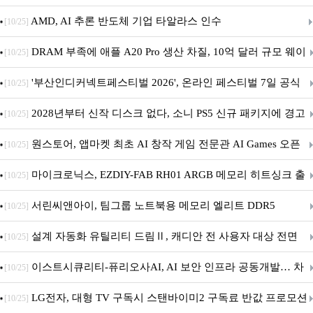
AMD, AI 추론 반도체 기업 타알라스 인수
[10/25]
DRAM 부족에 애플 A20 Pro 생산 차질, 10억 달러 규모 웨이
[10/25]
퍼 대기
'부산인디커넥트페스티벌 2026', 온라인 페스티벌 7일 공식
[10/25]
개막... 22일간 진행
2028년부터 신작 디스크 없다, 소니 PS5 신규 패키지에 경고
[10/25]
문 추가
원스토어, 앱마켓 최초 AI 창작 게임 전문관 AI Games 오픈
[10/25]
마이크로닉스, EZDIY-FAB RH01 ARGB 메모리 히트싱크 출
[10/25]
시
서린씨앤아이, 팀그룹 노트북용 메모리 엘리트 DDR5
[10/25]
5600MHz 16GB 출시
설계 자동화 유틸리티 드림Ⅱ, 캐디안 전 사용자 대상 전면
[10/25]
무상 배포
이스트시큐리티-퓨리오사AI, AI 보안 인프라 공동개발… 차
[10/25]
세대 AI 보안 플랫폼 구축
LG전자, 대형 TV 구독시 스탠바이미2 구독료 반값 프로모션
[10/25]