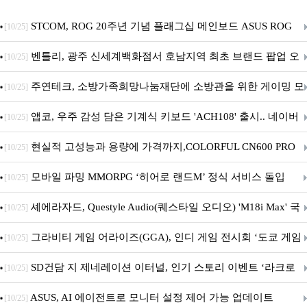
STCOM, ROG 20주년 기념 플래그십 메인보드 ASUS ROG
[10/25]
Crosshair X870E EDITION 20 국내 출시 예정
벤틀리, 광주 신세계백화점서 호남지역 최초 브랜드 팝업 오
[10/25]
픈
주연테크, 소방가족희망나눔재단에 소방관을 위한 게이밍 모
[10/25]
니터·스마트 펫 침대 기부
앱코, 우주 감성 담은 기계식 키보드 'ACH108' 출시.. 네이버
[10/25]
브랜드데이 기획전 진행
현실적 고성능과 용량에 가격까지,COLORFUL CN600 PRO
[10/25]
M.2 NVMe 디앤디컴 1TB
모바일 파밍 MMORPG ‘히어로 랜드M’ 정식 서비스 돌입
[10/25]
셰에라자드, Questyle Audio(퀘스타일 오디오) 'M18i Max' 국
[10/25]
내 정식 출시
그라비티 게임 어라이즈(GGA), 인디 게임 전시회 ‘도쿄 게임
[10/25]
던전 13’ 참가!
SD건담 지 제네레이션 이터널, 인기 스토리 이벤트 ‘라크로
[10/25]
아의 용사’ 재개최 및 풍성한 기념 이벤트 실시!
ASUS, AI 에이전트로 모니터 설정 제어 가능 업데이트
[10/25]