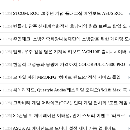
STCOM, ROG 20주년 기념 플래그십 메인보드 ASUS ROG
[10/25]
Crosshair X870E EDITION 20 국내 출시 예정
벤틀리, 광주 신세계백화점서 호남지역 최초 브랜드 팝업 오
[10/25]
픈
주연테크, 소방가족희망나눔재단에 소방관을 위한 게이밍 모
[10/25]
니터·스마트 펫 침대 기부
앱코, 우주 감성 담은 기계식 키보드 'ACH108' 출시.. 네이버
[10/25]
브랜드데이 기획전 진행
현실적 고성능과 용량에 가격까지,COLORFUL CN600 PRO
[10/25]
M.2 NVMe 디앤디컴 1TB
모바일 파밍 MMORPG ‘히어로 랜드M’ 정식 서비스 돌입
[10/25]
셰에라자드, Questyle Audio(퀘스타일 오디오) 'M18i Max' 국
[10/25]
내 정식 출시
그라비티 게임 어라이즈(GGA), 인디 게임 전시회 ‘도쿄 게임
[10/25]
던전 13’ 참가!
SD건담 지 제네레이션 이터널, 인기 스토리 이벤트 ‘라크로
[10/25]
아의 용사’ 재개최 및 풍성한 기념 이벤트 실시!
ASUS, AI 에이전트로 모니터 설정 제어 가능 업데이트
[10/25]