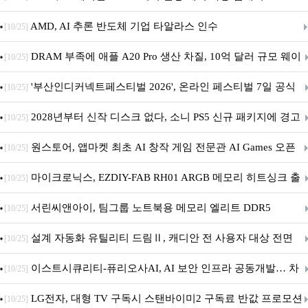
AMD, AI 추론 반도체 기업 타알라스 인수
[10/25]
DRAM 부족에 애플 A20 Pro 생산 차질, 10억 달러 규모 웨이
[10/25]
퍼 대기
'부산인디커넥트페스티벌 2026', 온라인 페스티벌 7일 공식
[10/25]
개막... 22일간 진행
2028년부터 신작 디스크 없다, 소니 PS5 신규 패키지에 경고
[10/25]
문 추가
원스토어, 앱마켓 최초 AI 창작 게임 전문관 AI Games 오픈
[10/25]
마이크로닉스, EZDIY-FAB RH01 ARGB 메모리 히트싱크 출
[10/25]
시
서린씨앤아이, 팀그룹 노트북용 메모리 엘리트 DDR5
[10/25]
5600MHz 16GB 출시
설계 자동화 유틸리티 드림Ⅱ, 캐디안 전 사용자 대상 전면
[10/25]
무상 배포
이스트시큐리티-퓨리오사AI, AI 보안 인프라 공동개발… 차
[10/25]
세대 AI 보안 플랫폼 구축
LG전자, 대형 TV 구독시 스탠바이미2 구독료 반값 프로모션
[10/25]