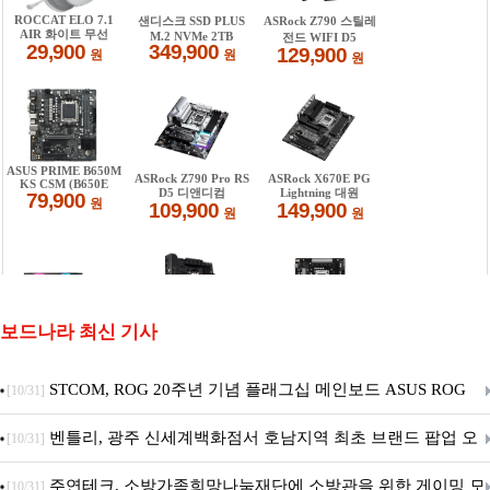
보드나라 최신 기사
STCOM, ROG 20주년 기념 플래그십 메인보드 ASUS ROG
[10/31]
Crosshair X870E EDITION 20 국내 출시 예정
벤틀리, 광주 신세계백화점서 호남지역 최초 브랜드 팝업 오
[10/31]
픈
주연테크, 소방가족희망나눔재단에 소방관을 위한 게이밍 모
[10/31]