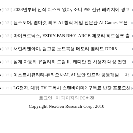
개막... 22일간 진행
2028년부터 신작 디스크 없다, 소니 PS5 신규 패키지에 경고
[10/31]
문 추가
원스토어, 앱마켓 최초 AI 창작 게임 전문관 AI Games 오픈
[10/31]
마이크로닉스, EZDIY-FAB RH01 ARGB 메모리 히트싱크 출
[10/31]
시
서린씨앤아이, 팀그룹 노트북용 메모리 엘리트 DDR5
[10/31]
5600MHz 16GB 출시
설계 자동화 유틸리티 드림Ⅱ, 캐디안 전 사용자 대상 전면
[10/31]
무상 배포
이스트시큐리티-퓨리오사AI, AI 보안 인프라 공동개발… 차
[10/31]
세대 AI 보안 플랫폼 구축
LG전자, 대형 TV 구독시 스탠바이미2 구독료 반값 프로모션
[10/31]
로그인
|
이 페이지의 PC버전
Copyright NexGen Research Corp. 2010