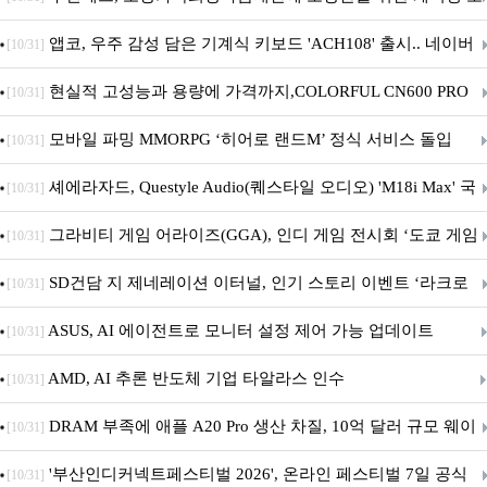
니터·스마트 펫 침대 기부
앱코, 우주 감성 담은 기계식 키보드 'ACH108' 출시.. 네이버
[10/31]
브랜드데이 기획전 진행
현실적 고성능과 용량에 가격까지,COLORFUL CN600 PRO
[10/31]
M.2 NVMe 디앤디컴 1TB
모바일 파밍 MMORPG ‘히어로 랜드M’ 정식 서비스 돌입
[10/31]
셰에라자드, Questyle Audio(퀘스타일 오디오) 'M18i Max' 국
[10/31]
내 정식 출시
그라비티 게임 어라이즈(GGA), 인디 게임 전시회 ‘도쿄 게임
[10/31]
던전 13’ 참가!
SD건담 지 제네레이션 이터널, 인기 스토리 이벤트 ‘라크로
[10/31]
아의 용사’ 재개최 및 풍성한 기념 이벤트 실시!
ASUS, AI 에이전트로 모니터 설정 제어 가능 업데이트
[10/31]
AMD, AI 추론 반도체 기업 타알라스 인수
[10/31]
DRAM 부족에 애플 A20 Pro 생산 차질, 10억 달러 규모 웨이
[10/31]
퍼 대기
'부산인디커넥트페스티벌 2026', 온라인 페스티벌 7일 공식
[10/31]