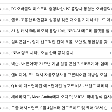
데이트!
PC 오버클럭 히스토리 총망라한, PC 흥망사 통합본 오버클럭
[11/02]
특집(1-4편)
앱코, 조용한 타건감과 실용성 갖춘 저소음 기계식 키보드 마
[11/02]
우스 세트 'KM580' 출시
AI 칩 캐시 5배, 메모리 용량 10배, NEO.AI 메모리 플랫폼 발
[11/02]
표
실리콘랩스, 업계 선도적인 전력 효율, 보안 및 통합성을 갖
[11/02]
춘 초저전력 블루투스 LE SoC ‘BG2B’ 공개
‘NBA 덩크 시티’, 오늘 한국 공식 출시
[11/02]
넥슨, ‘서든어택’ 21주년 기념 협동 콘텐츠 ‘UP투게더’ 업데
[11/02]
이트
엔비디아, 로보택시 자율주행차용 프론티어급 개방형 모델
[11/02]
‘알파마요 2 슈퍼’ 상업적 이용 가능
Q 바이 애스턴마틴 애스턴마틴 뉴포트 비치, 브랜드 헤리티
[11/02]
지 담은 ‘헤리티지 에디션 컬렉션’ 공개
셰에라자드, Meze Audio(메제 오디오) 'ARTA' 국내 정식 출시
[11/02]
구글 어시스턴트, 9월 4일부터 안드로이드 및 웨어 OS서 순
[11/02]