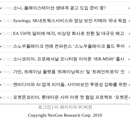
차 서비스 종료
소니, 플레이스테이션 생태계 광고 도입 준비 중?
[11/02]
Synology, SK네트웍스서비스와 영상 보안 카메라 국내 독점
[11/02]
판매 파트너십 체결
EA 550억 달러에 매각, 비상장 회사로 전환 및 대규모 해고
[11/02]
전망
스노우플레이크 연례 컨퍼런스 ‘스노우플레이크 월드 투어
[11/02]
서울’ 개최
소니코리아, 프로페셔널 모니터링 이어폰 ‘IER-M500’ 출시
[11/02]
가민, 트레이닝 플랫폼 '트레이닝픽스' 및 '트레인히로익' 인
[11/02]
수로 선수와 코치에 맞춤형 훈련 지원 확대
엔비디아와 AI 업계 리더들, 사이버보안 투명성 강화를 위한
[11/02]
SAFE 가이드라인 제안
포켓몬코리아, 롯데타운 서머 마켓 첫 협업 프로젝트 ‘포켓몬
[11/02]
로그인
|
이 페이지의 PC버전
별빛낙원’ 개최
Copyright NexGen Research Corp. 2010