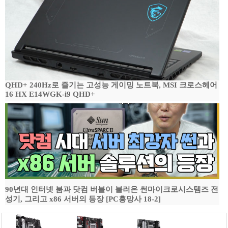
QHD+ 240Hz로 즐기는 고성능 게이밍 노트북, MSI 크로스헤어
16 HX E14WGK-i9 QHD+
90년대 인터넷 붐과 닷컴 버블이 불러온 썬마이크로시스템즈 전
성기, 그리고 x86 서버의 등장 [PC흥망사 18-2]