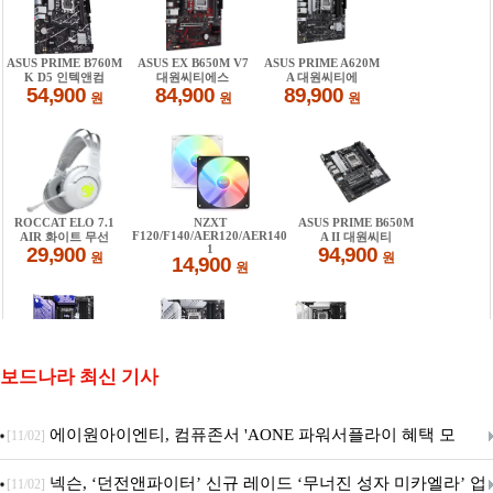
보드나라 최신 기사
에이원아이엔티, 컴퓨존서 'AONE 파워서플라이 혜택 모
[11/02]
음.ZIP' 이벤트 진행
넥슨, ‘던전앤파이터’ 신규 레이드 ‘무너진 성자 미카엘라’ 업
[11/02]