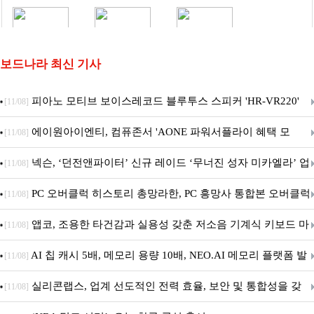
보드나라 최신 기사
피아노 모티브 보이스레코드 블루투스 스피커 'HR-VR220'
[11/08]
출시
에이원아이엔티, 컴퓨존서 'AONE 파워서플라이 혜택 모
[11/08]
음.ZIP' 이벤트 진행
넥슨, ‘던전앤파이터’ 신규 레이드 ‘무너진 성자 미카엘라’ 업
[11/08]
데이트!
PC 오버클럭 히스토리 총망라한, PC 흥망사 통합본 오버클럭
[11/08]
특집(1-4편)
앱코, 조용한 타건감과 실용성 갖춘 저소음 기계식 키보드 마
[11/08]
우스 세트 'KM580' 출시
AI 칩 캐시 5배, 메모리 용량 10배, NEO.AI 메모리 플랫폼 발
[11/08]
표
실리콘랩스, 업계 선도적인 전력 효율, 보안 및 통합성을 갖
[11/08]