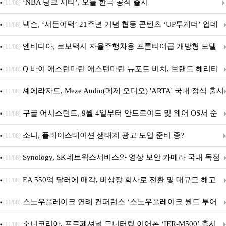
춘 초저전력 블루투스 LE SoC ‘BG2B’ 공개
‘NBA 덩크 시티’, 오늘 한국 공식 출시
[11/08]
넥슨, ‘서든어택’ 21주년 기념 협동 콘텐츠 ‘UP투게더’ 업데
[11/08]
이트
엔비디아, 로보택시 자율주행차용 프론티어급 개방형 모델
[11/08]
‘알파마요 2 슈퍼’ 상업적 이용 가능
Q 바이 애스턴마틴 애스턴마틴 뉴포트 비치, 브랜드 헤리티
[11/08]
지 담은 ‘헤리티지 에디션 컬렉션’ 공개
셰에라자드, Meze Audio(메제 오디오) 'ARTA' 국내 정식 출시
[11/08]
구글 어시스턴트, 9월 4일부터 안드로이드 및 웨어 OS서 순
[11/08]
차 서비스 종료
소니, 플레이스테이션 생태계 광고 도입 준비 중?
[11/08]
Synology, SK네트웍스서비스와 영상 보안 카메라 국내 독점
[11/08]
판매 파트너십 체결
EA 550억 달러에 매각, 비상장 회사로 전환 및 대규모 해고
[11/08]
전망
스노우플레이크 연례 컨퍼런스 ‘스노우플레이크 월드 투어
[11/08]
서울’ 개최
소니코리아, 프로페셔널 모니터링 이어폰 ‘IER-M500’ 출시
[11/08]