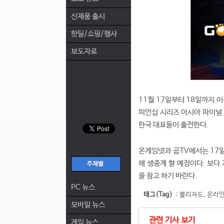
신제품 출시
핫딜/쇼핑/행사
보도자료
11월 17일부터 18일까지 
피언십 시리즈 아시아 파이널 
한국 대표들이 출전한다.
온게임넷과 곰TV에서는 17일
해 생중계 할 예정이다. 보다
을 참고 하기 바란다.
PC 뉴스
태그(Tag)
:
블리자드
,
온라
모바일 뉴스
관련 기사 보기
게임 뉴스