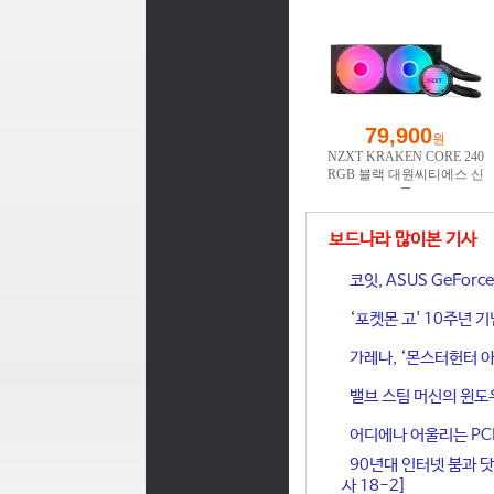
보드나라 많이본 기사
코잇, ASUS GeFor
‘포켓몬 고' 10주년 
가레나, ‘몬스터헌터 아
밸브 스팀 머신의 윈도
어디에나 어울리는 PCIe 
90년대 인터넷 붐과 닷
사 18-2]