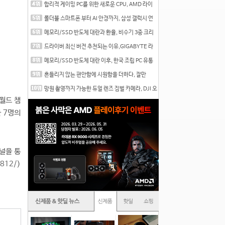
합리적 게이밍 PC를 위한 새로운 CPU, AMD 라이
젠 7 7700
폴더블 스마트폰 부터 AI 안경까지, 삼성 갤럭시 언
팩 20
메모리/SSD 반도체 대란과 환율, 비수기 3중 크리
를 맞는
드라이버 최신 버전 추천되는 이유,GIGABYTE 라
데온 RX 7
메모리/SSD 반도체 대란 이후, 한국 조립 PC 유통
시장은
흔들리지 않는 편안함에 시원함을 더하다, 잘만
CNPS12X
망원 촬영까지 가능한 듀얼 렌즈 짐벌 카메라, DJI 오
즈
월드 챔
 7명의
널을 통
3812/
)