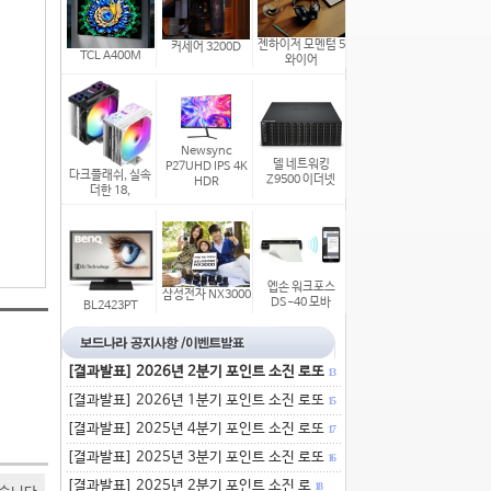
젠하이저 모멘텀 5
커세어 3200D
TCL A400M
와이어
Newsync
델 네트워킹
P27UHD IPS 4K
다크플래쉬, 실속
Z9500 이더넷
HDR
더한 18,
엡손 워크포스
삼성전자 NX3000
DS-40 모바
BL2423PT
[결과발표] 2026년 2분기 포인트 소진 로또
13
[결과발표] 2026년 1분기 포인트 소진 로또
15
[결과발표] 2025년 4분기 포인트 소진 로또
17
[결과발표] 2025년 3분기 포인트 소진 로또
16
[결과발표] 2025년 2분기 포인트 소진 로
18