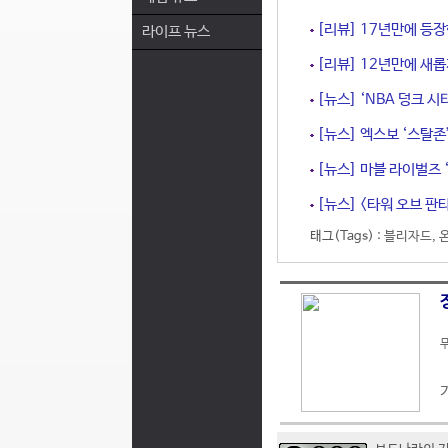
[리뷰] 17년만에 등장
라이프 뉴스
[리뷰] 12년만에 새롭
[뉴스] ‘NBA 덩크 시
[뉴스] 엑스보 ‘스탈존’
[뉴스] 마블 라이벌즈 ‘
[뉴스] <타워 오브 판타
태그(Tags) :
블리자드
,
무