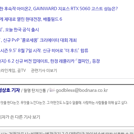
한 후속작 아이온2, GAINWARD 지포스 RTX 5060 고스트 성능은?
게 제대로 열린 현대전장, 배틀필드 6
티’, 오늘 한국 공식 출시
, 신규 PvP ‘콜로세움’ 크리에이터 대회 개최
시즌 9.5’ 8월 7일 시작. 신규 히어로 ‘더 후드’ 합류
지> 6.2 신규 버전 업데이트, 한정 레플리카 「겔피인」 등장
온라인게임
,
곰TV
관련기사 더보기
정상호 기자
godbless@bodnara.co.kr
/ 필명 탄지신통 /
엇을 한다는것. 무엇을 느낀다는것. 그 어떤것도 느낄수 없을때. 사랑하는 사람들을 위해 살고 싶다.
기자가 쓴 다른 기사 보기