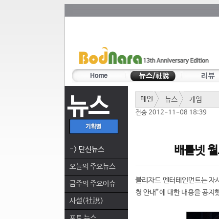
뉴스
메인
뉴스
게임
전송 2012-11-08 18:39
배틀넷 월
-> 단신뉴스
오늘의 주요뉴스
블리자드 엔터테인먼트는 자사의
금주의 주요이슈
청 안내”에 대한 내용을 공지
사설(社說)
포토 뉴스