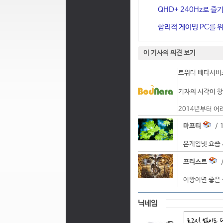
QHD+ 240Hz로 즐기
합리적 게이밍 PC를 위한
이 기사의 의견 보기
트위터 베타서비스
기자의 시각이 항
2014년부터 어
마프티
/ 1
온게임넷 요즘 
프리스트
/
이왕이면 좋은 
닉네임