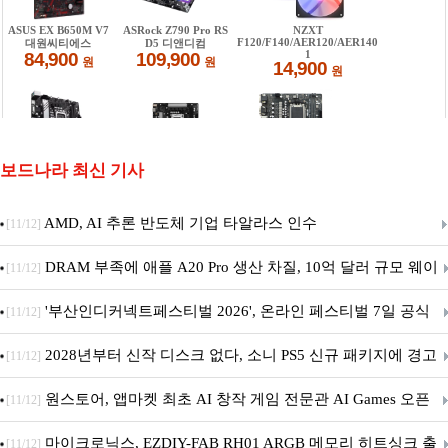
보드나라 최신 기사
AMD, AI 추론 반도체 기업 타알라스 인수
[11/12]
DRAM 부족에 애플 A20 Pro 생산 차질, 10억 달러 규모 웨이
[11/12]
퍼 대기
'부산인디커넥트페스티벌 2026', 온라인 페스티벌 7일 공식
[11/12]
개막... 22일간 진행
2028년부터 신작 디스크 없다, 소니 PS5 신규 패키지에 경고
[11/12]
문 추가
원스토어, 앱마켓 최초 AI 창작 게임 전문관 AI Games 오픈
[11/12]
마이크로닉스, EZDIY-FAB RH01 ARGB 메모리 히트싱크 출
[11/12]