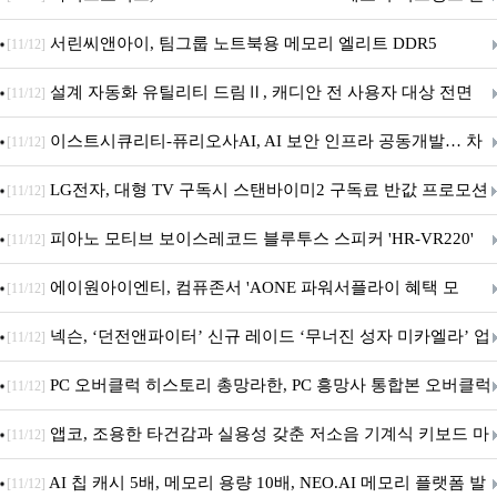
시
서린씨앤아이, 팀그룹 노트북용 메모리 엘리트 DDR5
[11/12]
5600MHz 16GB 출시
설계 자동화 유틸리티 드림Ⅱ, 캐디안 전 사용자 대상 전면
[11/12]
무상 배포
이스트시큐리티-퓨리오사AI, AI 보안 인프라 공동개발… 차
[11/12]
세대 AI 보안 플랫폼 구축
LG전자, 대형 TV 구독시 스탠바이미2 구독료 반값 프로모션
[11/12]
피아노 모티브 보이스레코드 블루투스 스피커 'HR-VR220'
[11/12]
출시
에이원아이엔티, 컴퓨존서 'AONE 파워서플라이 혜택 모
[11/12]
음.ZIP' 이벤트 진행
넥슨, ‘던전앤파이터’ 신규 레이드 ‘무너진 성자 미카엘라’ 업
[11/12]
데이트!
PC 오버클럭 히스토리 총망라한, PC 흥망사 통합본 오버클럭
[11/12]
특집(1-4편)
앱코, 조용한 타건감과 실용성 갖춘 저소음 기계식 키보드 마
[11/12]
우스 세트 'KM580' 출시
AI 칩 캐시 5배, 메모리 용량 10배, NEO.AI 메모리 플랫폼 발
[11/12]