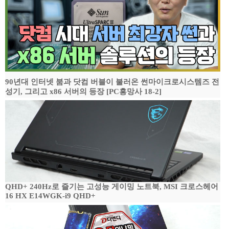
90년대 인터넷 붐과 닷컴 버블이 불러온 썬마이크로시스템즈 전
성기, 그리고 x86 서버의 등장 [PC흥망사 18-2]
QHD+ 240Hz로 즐기는 고성능 게이밍 노트북, MSI 크로스헤어
16 HX E14WGK-i9 QHD+