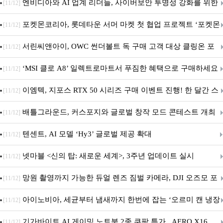
수로 선수와 코치에 맞춤형 훈련 지원 확대
엔비디아와 AI 업계 리더들, 사이버보안 투명성 강화를 위한
[11/12]
SAFE 가이드라인 제안
포켓몬코리아, 롯데타운 서머 마켓 첫 협업 프로젝트 ‘포켓몬
[11/12]
별빛낙원’ 개최
서린씨앤아이, OWC 썬더볼트 독 구매 고객 대상 클링온 포
[11/12]
트 고정 홀더 증정 이벤트 앵콜 연장 진행
‘MSI 클로 A8’ 일렉트로마트서 푸짐한 혜택으로 구매하세요
[11/12]
이엠텍, 지포스 RTX 50 시리즈 구매 이벤트 진행! 한 달간 스
[11/12]
팀 월렛부터 PALIT 지포스 RTX 5060 DUAL까지 증정
배틀그라운드, 커스포지와 글로벌 창작 모드 콘테스트 개최
[11/12]
텐센트, AI 모델 ‘Hy3’ 글로벌 제공 확대
[11/12]
넷마블 <신의 탑: 새로운 세계>, 3주년 업데이트 실시
[11/12]
망원 촬영까지 가능한 듀얼 렌즈 짐벌 카메라, DJI 오즈모 포
[11/12]
켓 4P
아이노비아, 세균부터 냄새까지 한번에 잡는 ‘오르미 캔 냉장
[11/12]
고 살균 탈취기’ 출시
기가바이트 AI 게이밍 노트북 2종 쿠팡 특가.. AERO X16
[11/12]