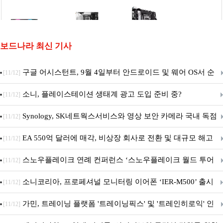
보드나라 최신 기사
구글 어시스턴트, 9월 4일부터 안드로이드 및 웨어 OS서 순
[11/12]
차 서비스 종료
소니, 플레이스테이션 생태계 광고 도입 준비 중?
[11/12]
Synology, SK네트웍스서비스와 영상 보안 카메라 국내 독점
[11/12]
판매 파트너십 체결
EA 550억 달러에 매각, 비상장 회사로 전환 및 대규모 해고
[11/12]
전망
스노우플레이크 연례 컨퍼런스 ‘스노우플레이크 월드 투어
[11/12]
서울’ 개최
소니코리아, 프로페셔널 모니터링 이어폰 ‘IER-M500’ 출시
[11/12]
가민, 트레이닝 플랫폼 '트레이닝픽스' 및 '트레인히로익' 인
[11/12]