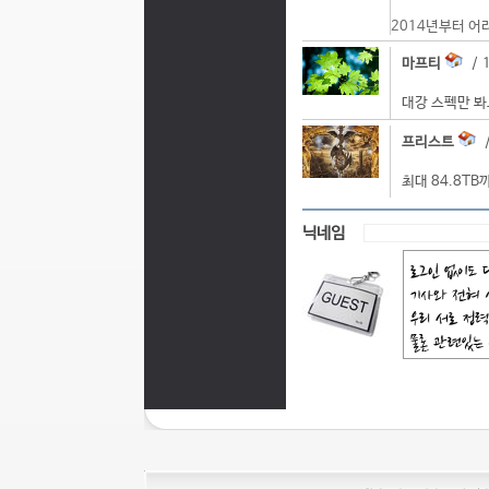
2014년부터 어
마프티
/ 1
대강 스펙만 
프리스트
/
최대 84.8TB
닉네임