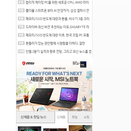
합리적 게이밍 PC를 위한 새로운 CPU, AMD 라이
젠 7 7700
폴더블 스마트폰 부터 AI 안경까지, 삼성 갤럭시 언
팩 20
메모리/SSD 반도체 대란과 환율, 비수기 3중 크리
를 맞는
드라이버 최신 버전 추천되는 이유,GIGABYTE 라
데온 RX 7
메모리/SSD 반도체 대란 이후, 한국 조립 PC 유통
시장은
흔들리지 않는 편안함에 시원함을 더하다, 잘만
CNPS12X
인텔 2분기 실적과 향후 전망, 그리고 최신 뉴스를 정
리