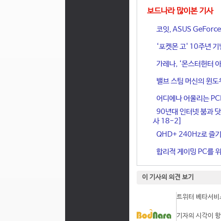
보드나라 많이본 기사
코잇, ASUS GeFor
‘포켓몬 고' 10주년 
가레나, ‘몬스터헌터 아
밸브 스팀 머신의 윈도
어디에나 어울리는 PCIe 
90년대 인터넷 붐과 닷
사 18-2]
QHD+ 240Hz로 즐기
합리적 게이밍 PC를 위한
이 기사의 의견 보기
트위터 베타서비스
기자의 시각이 항