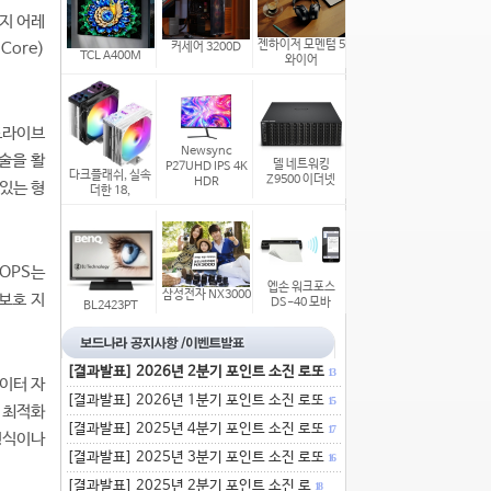
리지 어레
젠하이저 모멘텀 5
Core)
커세어 3200D
TCL A400M
와이어
 드라이브
Newsync
기술을 활
델 네트워킹
P27UHD IPS 4K
다크플래쉬, 실속
Z9500 이더넷
HDR
 있는 형
더한 18,
IOPS는
엡손 워크포스
삼성전자 NX3000
보호 지
DS-40 모바
BL2423PT
[결과발표] 2026년 2분기 포인트 소진 로또
13
이터 자
[결과발표] 2026년 1분기 포인트 소진 로또
15
 최적화
[결과발표] 2025년 4분기 포인트 소진 로또
17
 형식이나
[결과발표] 2025년 3분기 포인트 소진 로또
16
[결과발표] 2025년 2분기 포인트 소진 로
18