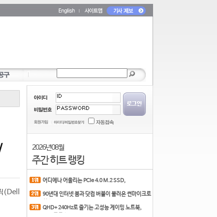
/
2026년 08월
주간 히트 랭킹
어디에나 어울리는 PCIe 4.0 M.2 SSD,
COLORFUL CN700 PR
Dell
90년대 인터넷 붐과 닷컴 버블이 불러온 썬마이크로
시스
QHD+ 240Hz로 즐기는 고성능 게이밍 노트북,
MSI 크로스