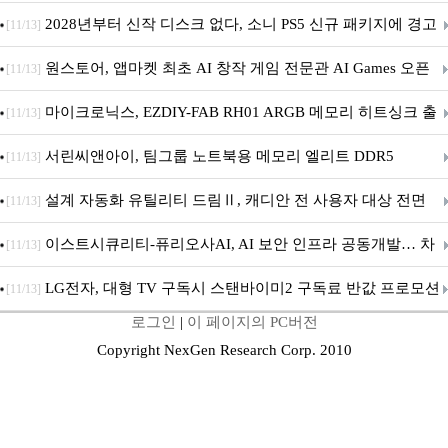
개막... 22일간 진행
2028년부터 신작 디스크 없다, 소니 PS5 신규 패키지에 경고
[11/13]
문 추가
원스토어, 앱마켓 최초 AI 창작 게임 전문관 AI Games 오픈
[11/13]
마이크로닉스, EZDIY-FAB RH01 ARGB 메모리 히트싱크 출
[11/13]
시
서린씨앤아이, 팀그룹 노트북용 메모리 엘리트 DDR5
[11/13]
5600MHz 16GB 출시
설계 자동화 유틸리티 드림Ⅱ, 캐디안 전 사용자 대상 전면
[11/13]
무상 배포
이스트시큐리티-퓨리오사AI, AI 보안 인프라 공동개발… 차
[11/13]
세대 AI 보안 플랫폼 구축
LG전자, 대형 TV 구독시 스탠바이미2 구독료 반값 프로모션
[11/13]
로그인
|
이 페이지의 PC버전
Copyright NexGen Research Corp. 2010