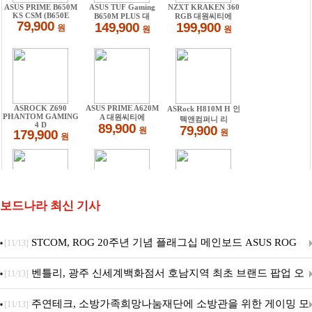
보드나라 최신 기사
STCOM, ROG 20주년 기념 플래그십 메인보드 ASUS ROG
[11/13]
Crosshair X870E EDITION 20 국내 출시 예정
벤틀리, 광주 신세계백화점서 호남지역 최초 브랜드 팝업 오
[11/13]
픈
주연테크, 소방가족희망나눔재단에 소방관을 위한 게이밍 모
[11/13]