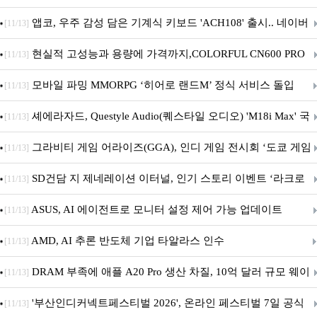
니터·스마트 펫 침대 기부
앱코, 우주 감성 담은 기계식 키보드 'ACH108' 출시.. 네이버
[11/13]
브랜드데이 기획전 진행
현실적 고성능과 용량에 가격까지,COLORFUL CN600 PRO
[11/13]
M.2 NVMe 디앤디컴 1TB
모바일 파밍 MMORPG ‘히어로 랜드M’ 정식 서비스 돌입
[11/13]
셰에라자드, Questyle Audio(퀘스타일 오디오) 'M18i Max' 국
[11/13]
내 정식 출시
그라비티 게임 어라이즈(GGA), 인디 게임 전시회 ‘도쿄 게임
[11/13]
던전 13’ 참가!
SD건담 지 제네레이션 이터널, 인기 스토리 이벤트 ‘라크로
[11/13]
아의 용사’ 재개최 및 풍성한 기념 이벤트 실시!
ASUS, AI 에이전트로 모니터 설정 제어 가능 업데이트
[11/13]
AMD, AI 추론 반도체 기업 타알라스 인수
[11/13]
DRAM 부족에 애플 A20 Pro 생산 차질, 10억 달러 규모 웨이
[11/13]
퍼 대기
'부산인디커넥트페스티벌 2026', 온라인 페스티벌 7일 공식
[11/13]