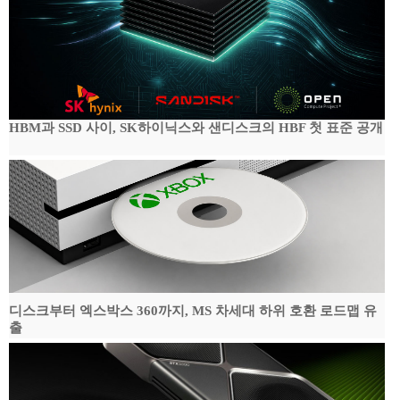
HBM과 SSD 사이, SK하이닉스와 샌디스크의 HBF 첫 표준 공개
디스크부터 엑스박스 360까지, MS 차세대 하위 호환 로드맵 유
출