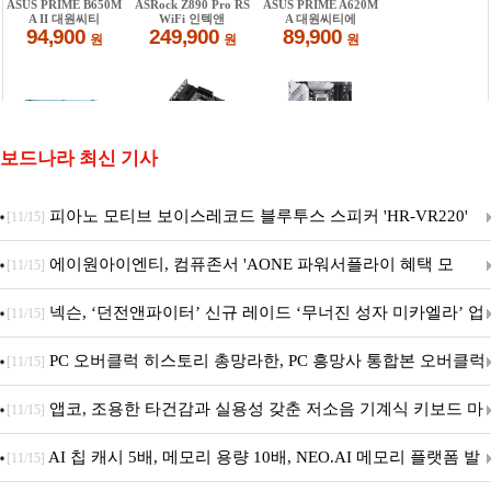
보드나라 최신 기사
피아노 모티브 보이스레코드 블루투스 스피커 'HR-VR220'
[11/15]
출시
에이원아이엔티, 컴퓨존서 'AONE 파워서플라이 혜택 모
[11/15]
음.ZIP' 이벤트 진행
넥슨, ‘던전앤파이터’ 신규 레이드 ‘무너진 성자 미카엘라’ 업
[11/15]
데이트!
PC 오버클럭 히스토리 총망라한, PC 흥망사 통합본 오버클럭
[11/15]
특집(1-4편)
앱코, 조용한 타건감과 실용성 갖춘 저소음 기계식 키보드 마
[11/15]
우스 세트 'KM580' 출시
AI 칩 캐시 5배, 메모리 용량 10배, NEO.AI 메모리 플랫폼 발
[11/15]