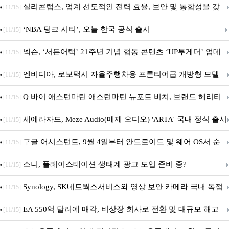
표
실리콘랩스, 업계 선도적인 전력 효율, 보안 및 통합성을 갖
[11/15]
춘 초저전력 블루투스 LE SoC ‘BG2B’ 공개
‘NBA 덩크 시티’, 오늘 한국 공식 출시
[11/15]
넥슨, ‘서든어택’ 21주년 기념 협동 콘텐츠 ‘UP투게더’ 업데
[11/15]
이트
엔비디아, 로보택시 자율주행차용 프론티어급 개방형 모델
[11/15]
‘알파마요 2 슈퍼’ 상업적 이용 가능
Q 바이 애스턴마틴 애스턴마틴 뉴포트 비치, 브랜드 헤리티
[11/15]
지 담은 ‘헤리티지 에디션 컬렉션’ 공개
셰에라자드, Meze Audio(메제 오디오) 'ARTA' 국내 정식 출시
[11/15]
구글 어시스턴트, 9월 4일부터 안드로이드 및 웨어 OS서 순
[11/15]
차 서비스 종료
소니, 플레이스테이션 생태계 광고 도입 준비 중?
[11/15]
Synology, SK네트웍스서비스와 영상 보안 카메라 국내 독점
[11/15]
판매 파트너십 체결
EA 550억 달러에 매각, 비상장 회사로 전환 및 대규모 해고
[11/15]