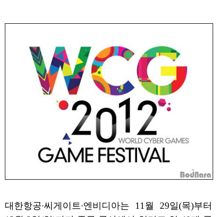
대한항공∙씨게이트∙엔비디아는 11월 29일(목)부터